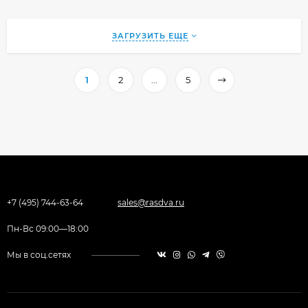
ЗАГРУЗИТЬ ЕЩЕ
1
2
...
5
+7 (495) 744-63-64
sales@rasdva.ru
Пн-Вс 09:00—18:00
Мы в соц.сетях