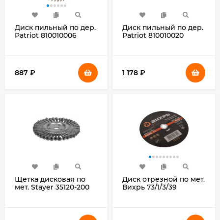
Диск пильный по дер.
Диск пильный по дер.
Patriot 810010006
Patriot 810010020
d=190мм
d=250мм
(циркулярные пилы)
d(посад.)=32мм
(циркулярные пилы)
887
₽
1 178
₽
Щетка дисковая по
Диск отрезной по мет.
мет. Stayer 35120-200
Вихрь 73/1/3/39
d=200мм
d=230мм
d(посад.)=22мм
d(посад.)=22.2мм
(угловые
(угловые
шлифмашины)
шлифмашины)