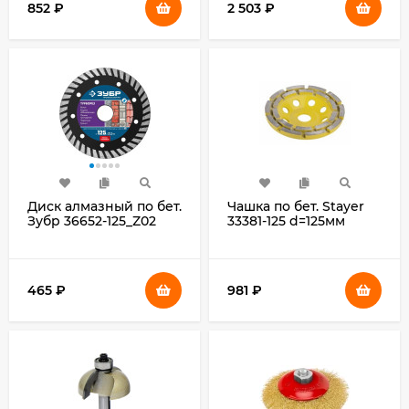
852
₽
2 503
₽
(упак.:25шт)
Диск алмазный по бет.
Чашка по бет. Stayer
Зубр 36652-125_Z02
33381-125 d=125мм
d=125мм
d(посад.)=22.2мм
d(посад.)=22.2мм
(угловые
(угловые
шлифмашины)
шлифмашины)
465
₽
981
₽
(упак.:1шт)