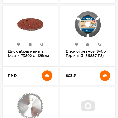
Диск абразивный
Диск отрезной Зубр
Matrix 73802 d=125мм
Термит-3 (36857-115)
(шлифовальные
d=115мм
машины/дрели)
d(посад.)=22мм
(упак.:5шт)
(угловые
шлифмашины)
119
₽
603
₽