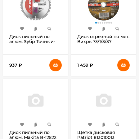
Диск пильный по
Диск отрезной по мет.
алюм. Зубр Точный-
Вихрь 73/1/3/37
МУЛЬТИ рез (36916-
d=180мм
190-30-60) d=190мм
d(посад.)=22.2мм
d(посад.)=30мм
(угловые
(циркулярные пилы)
шлифмашины)
937
₽
1 459
₽
(упак.:25шт)
Диск пильный по
Щетка дисковая
алюм. Makita B-12522
Patriot 813010013