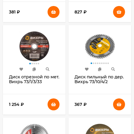
(шлифовальные
машины/дрели)
381
₽
827
₽
(упак.:1шт)
Диск отрезной по мет.
Диск пильный по дер.
Вихрь 73/1/3/33
Вихрь 73/10/4/2
d=150мм
d=160мм
d(посад.)=22.2мм
d(посад.)=20мм
(угловые
(циркулярные пилы)
шлифмашины)
1 254
₽
367
₽
(упак.:25шт)