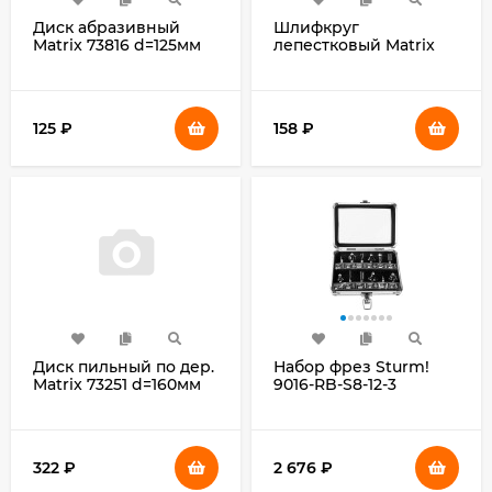
Диск абразивный
Шлифкруг
Matrix 73816 d=125мм
лепестковый Matrix
(шлифовальные
74043 d=125мм
машины/дрели)
d(посад.)=22.2мм
(упак.:5шт)
(угловые
шлифмашины)
125
₽
158
₽
(упак.:1шт)
Диск пильный по дер.
Набор фрез Sturm!
Matrix 73251 d=160мм
9016-RB-S8-12-3
d(посад.)=32мм
d(посад.)=8мм
(циркулярные пилы)
(фрезеры) (упак.:12шт)
(упак.:1шт)
322
₽
2 676
₽