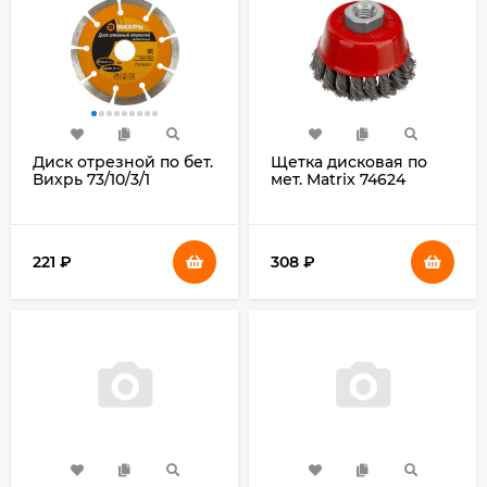
Диск отрезной по бет.
Щетка дисковая по
Вихрь 73/10/3/1
мет. Matrix 74624
d=115мм
d=75мм
d(посад.)=22.2мм
d(посад.)=14мм
(угловые
(угловые
шлифмашины)
шлифмашины)
221
₽
308
₽
(упак.:1шт)