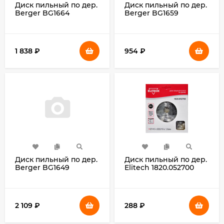
Диск пильный по дер.
Диск пильный по дер.
Berger BG1664
Berger BG1659
d=250мм
d=200мм
d(посад.)=32мм
d(посад.)=32мм
(циркулярные пилы)
(циркулярные пилы)
(упак.:1шт)
1 838
₽
954
₽
Диск пильный по дер.
Диск пильный по дер.
Berger BG1649
Elitech 1820.052700
d=305мм
d=140мм
d(посад.)=30мм
(циркулярные пилы)
(циркулярные пилы)
(упак.:1шт)
(упак.:1шт)
2 109
₽
288
₽