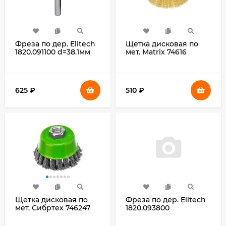
Фреза по дер. Elitech
Щетка дисковая по
1820.091100 d=38.1мм
мет. Matrix 74616
d(посад.)=8мм
d=125мм
(фрезеры)
d(посад.)=14мм
(угловые
шлифмашины)
625
₽
510
₽
(упак.:1шт)
Щетка дисковая по
Фреза по дер. Elitech
мет. Сибртех 746247
1820.093800
d=75мм
d(посад.)=8мм
d(посад.)=14мм
(фрезеры)