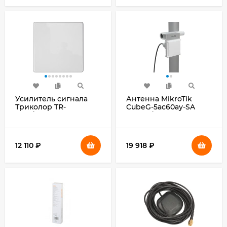
Усилитель сигнала
Антенна MikroTik
Триколор TR-
CubeG-5ac60ay-SA
1800/2100-50-kit 10м
белый/серый
двухдиапазонная
белый
(046/91/00053737)
12 110
₽
19 918
₽