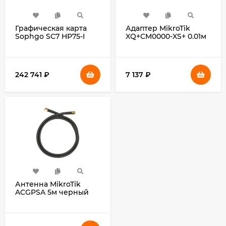
Графическая карта
Адаптер MikroTik
Sophgo SC7 HP75-I
XQ+CM0000-XS+ 0.01м
TPU 48Gb LPDDR4X
серый QSFP28-SFP28
384bit
242 741
₽
7 137
₽
Антенна MikroTik
ACGPSA 5м черный