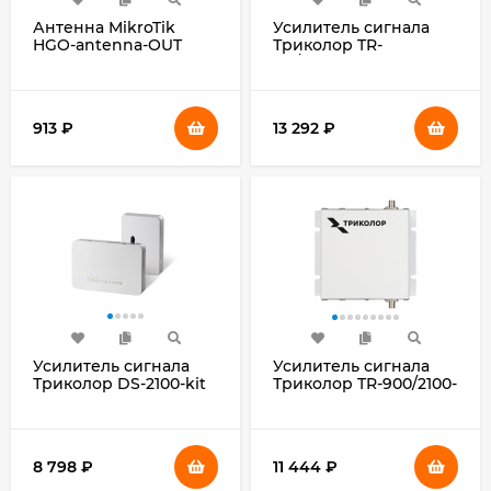
Антенна MikroTik
Усилитель сигнала
HGO-antenna-OUT
Триколор TR-
двухдиапазонная
4G/injector-9kit 20м
черный
белый
(046/91/00055155)
913
₽
13 292
₽
Усилитель сигнала
Усилитель сигнала
Триколор DS-2100-kit
Триколор TR-900/2100-
20м однодиапазонная
50-kit 20м
белый
двухдиапазонная
(046/91/00050419)
белый
(046/91/00052372)
8 798
₽
11 444
₽