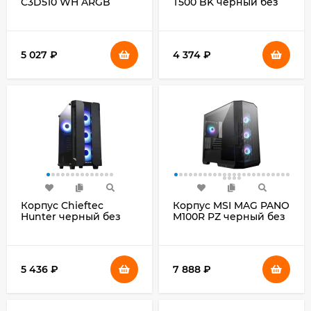
C3D510 WH ARGB
T500 BK черный без
белый без БП ATX
БП ATX 9x120mm
5x120mm 5x140mm
5x140mm 2xUSB3.0
2xUSB3.0 audio bott
audio bott PSU
PSU
5 027
₽
4 374
₽
Корпус Chieftec
Корпус MSI MAG PANO
Hunter черный без
M100R PZ черный без
БП ATX 4x120mm
БП mATX 3x120mm
4x140mm 2xUSB3.1
4x140mm 1xUSB3.1
audio bott PSU
audio CardReader
AirDuct bott PSU
5 436
₽
7 888
₽