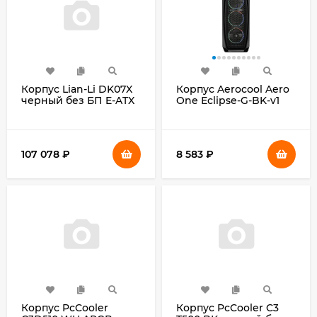
Корпус Lian-Li DK07X
Корпус Aerocool Aero
черный без БП E-ATX
One Eclipse-G-BK-v1
12x120mm 4x140mm
черный без БП ATX
2xUSB3.0 audio bott
4x120mm 2x140mm
PSU
2xUSB3.0 audio bott
PSU
107 078
₽
8 583
₽
Корпус PcCooler
Корпус PcCooler C3