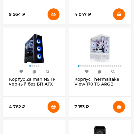
3x140mm 1xUSB3.0
2xUSB2.0 1xUSB3.0
audio bott PSU
audio bott PSU
9 564
₽
4 047
₽
Корпус Zalman N5 TF
Корпус Thermaltake
черный без БП ATX
View 170 TG ARGB
5x120mm 2xUSB2.0
белый без БП mATX
1xUSB3.0 audio bott
5x120mm 2x140mm
PSU
1x200mm 2xUSB3.0
audio bott PSU
4 782
₽
7 153
₽