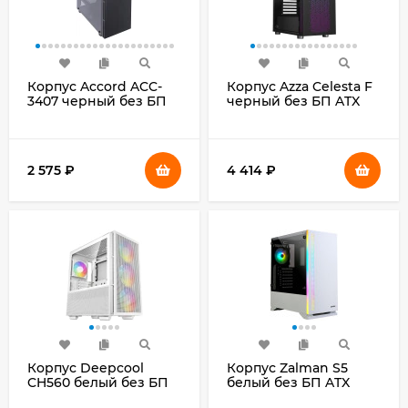
Корпус Accord ACC-
Корпус Azza Celesta F
3407 черный без БП
черный без БП ATX
ATX 8x120mm
5x120mm 5x140mm
2xUSB2.0 1xUSB3.0
2xUSB2.0 1xUSB3.0
audio bott PSU
audio bott PSU
2 575
₽
4 414
₽
Корпус Deepcool
Корпус Zalman S5
CH560 белый без БП
белый без БП ATX
ATX 8x120mm
6x120mm 2x140mm