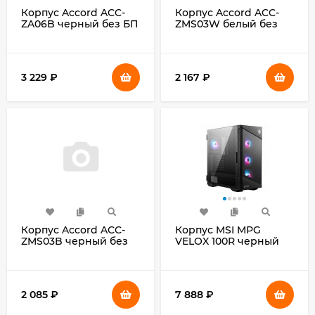
Корпус Accord ACC-
Корпус Accord ACC-
ZA06B черный без БП
ZMS03W белый без
ATX 1xUSB2.0 1xUSB3.0
БП mATX 2xUSB2.0
audio
1xUSB3.0 audio
3 229
₽
2 167
₽
Корпус Accord ACC-
Корпус MSI MPG
ZMS03B черный без
VELOX 100R черный
БП mATX 2xUSB2.0
без БП E-ATX
1xUSB3.0 audio
9x120mm 4x140mm
2xUSB3.1 audio AirDuct
bott PSU
2 085
₽
7 888
₽