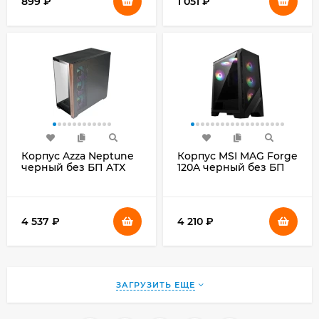
899
₽
1 051
₽
Корпус Azza Neptune
Корпус MSI MAG Forge
черный без БП ATX
120A черный без БП
5x120mm 2x140mm
ATX 2x120mm
2xUSB2.0 1xUSB3.0
2xUSB3.0 audio bott
audio bott PSU
PSU
4 537
₽
4 210
₽
ЗАГРУЗИТЬ ЕЩЕ