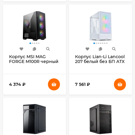
Корпус MSI MAG
Корпус Lian-Li Lancool
FORGE M100R черный
207 белый без БП ATX
без БП mATX
4x120mm 2x140mm
2x120mm 2xUSB2.0
2xUSB3.0 audio bott
1xUSB3.0 audio bott
PSU
PSU
4 374
₽
7 561
₽