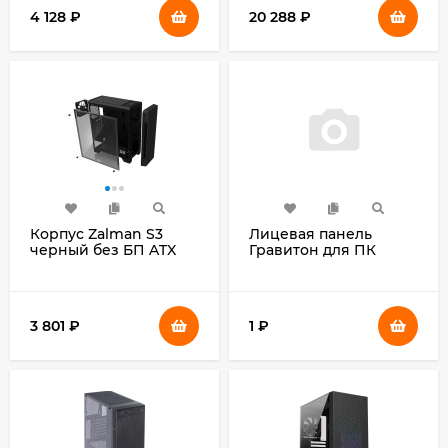
инвертор
4 128
₽
20 288
₽
Корпус Zalman S3
Лицевая панель
черный без БП ATX
Гравитон для ПК
7x120mm 2xUSB2.0
Д52И
1xUSB3.0 audio bott
PSU
3 801
₽
1
₽