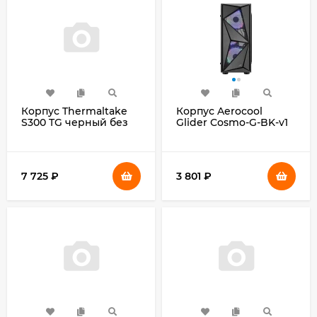
Корпус Thermaltake
Корпус Aerocool
S300 TG черный без
Glider Cosmo-G-BK-v1
БП ATX 6x120mm
черный без БП ATX
6x140mm 3x200mm
2x120mm 2xUSB2.0
2xUSB2.0 1xUSB3.0
1xUSB3.0 audio
audio bott PSU
7 725
₽
3 801
₽