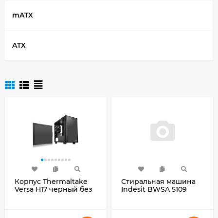
mATX
ATX
Корпус Thermaltake
Стиральная машина
Versa H17 черный без
Indesit BWSA 5109
БП mATX 2xUSB2.0
WWV класс: A
1xUSB3.0 audio bott
загр.фронтальная
PSU
макс.:5кг белый