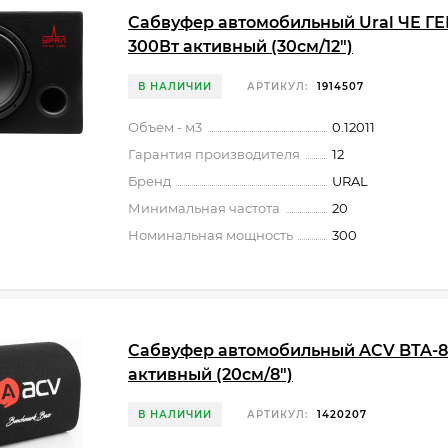
Сабвуфер автомобильный Ural ЧЕ Г
300Вт активный (30см/12")
В НАЛИЧИИ
АРТИКУЛ:
1914507
Объем - м3
0.12011
Гарантия производителя
12
Бренд
URAL
Минимальная частота
20
Номинальная мощность
300
Сабвуфер автомобильный ACV BTA-8
активный (20см/8")
В НАЛИЧИИ
АРТИКУЛ:
1420207