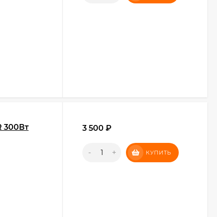
R 300Вт
3 500
₽
-
+
КУПИТЬ