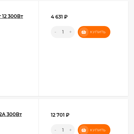
 12 300Вт
4 631
₽
-
+
КУПИТЬ
2А 300Вт
12 701
₽
-
+
КУПИТЬ