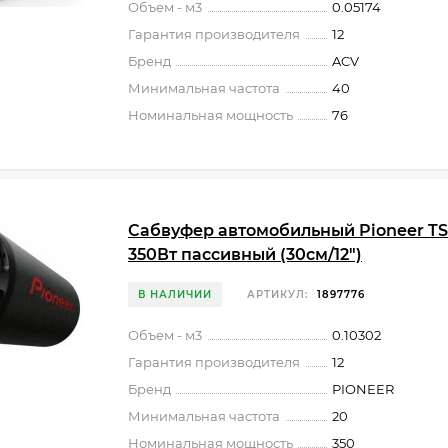
Объем - м3
0.05174
Гарантия производителя
12
Бренд
ACV
Минимальная частота
40
Номинальная мощность
76
Сабвуфер автомобильный Pioneer T
350Вт пассивный (30см/12")
В НАЛИЧИИ
АРТИКУЛ:
1897776
Объем - м3
0.10302
Гарантия производителя
12
Бренд
PIONEER
Минимальная частота
20
Номинальная мощность
350