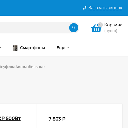
Заказать звонок
Корзина
0
(пусто)
Смартфоны
Еще
бвуферы Автомобильные
КР 500Вт
7 863
₽