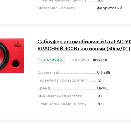
Номинальная мощность
300
Материал магнита
ферритовый
Сабвуфер автомобильный Ural АС-У1
КРАСНЫЙ 300Вт активный (30см/12")
В НАЛИЧИИ
АРТИКУЛ:
1897689
Объем - м3
0.11388
Гарантия производителя
12
Бренд
URAL
Минимальная частота
20
Номинальная мощность
300