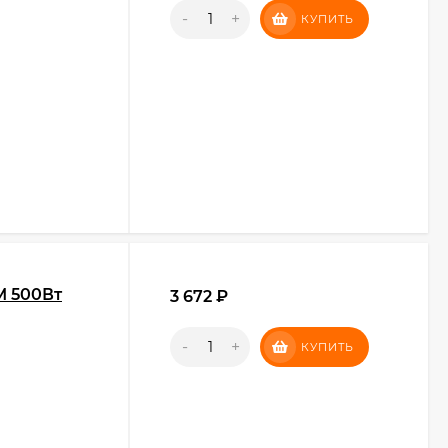
-
+
КУПИТЬ
M 500Вт
3 672
₽
-
+
КУПИТЬ