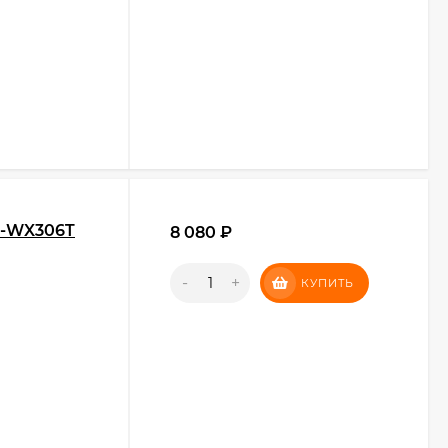
S-WX306T
8 080
₽
-
+
КУПИТЬ