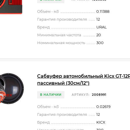
Объем - м3
0.11388
Гарантия производителя
12
Бренд
URAL
Минимальная частота
20
Номинальная мощность
300
Сабвуфер автомобильный Kicx GT-12
пассивный (30см/12")
В НАЛИЧИИ
АРТИКУЛ:
2008991
Объем - м3
0.02619
Гарантия производителя
12
Бренд
KICX