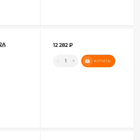
2А
12 282
₽
-
+
КУПИТЬ