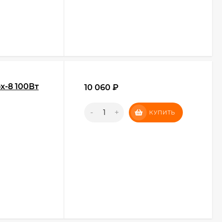
x-8 100Вт
10 060
₽
-
+
КУПИТЬ