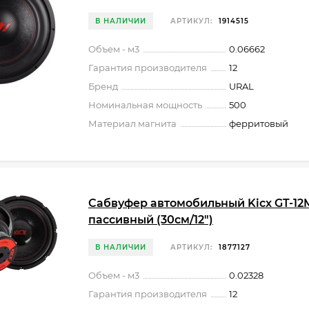
В НАЛИЧИИ
АРТИКУЛ:
1914515
Объем - м3
0.06662
Гарантия производителя
12
Бренд
URAL
Номинальная мощность
500
Материал магнита
ферритовый
Сабвуфер автомобильный Kicx GT-12
пассивный (30см/12")
В НАЛИЧИИ
АРТИКУЛ:
1877127
Объем - м3
0.02328
Гарантия производителя
12