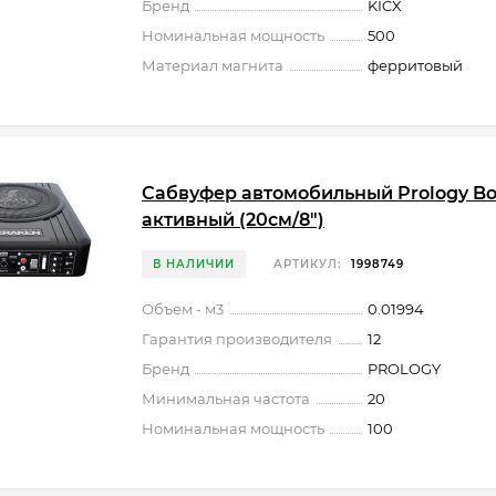
Бренд
KICX
Номинальная мощность
500
Материал магнита
ферритовый
Сабвуфер автомобильный Prology Bo
активный (20см/8")
В НАЛИЧИИ
АРТИКУЛ:
1998749
Объем - м3
0.01994
Гарантия производителя
12
Бренд
PROLOGY
Минимальная частота
20
Номинальная мощность
100