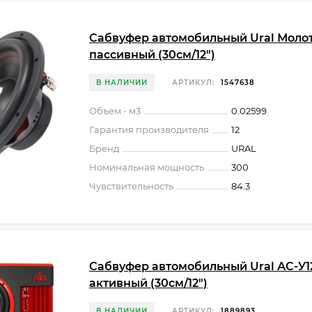
Сабвуфер автомобильный Ural Молот
пассивный (30см/12")
В НАЛИЧИИ
АРТИКУЛ:
1547638
Объем - м3
0.02599
Гарантия производителя
12
Бренд
URAL
Номинальная мощность
300
Чувствительность
84.3
Сабвуфер автомобильный Ural АС-У1
активный (30см/12")
В НАЛИЧИИ
АРТИКУЛ:
1889893