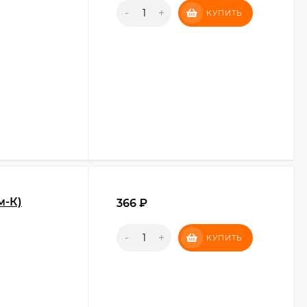
-
+
КУПИТЬ
м-К)
366
₽
-
+
КУПИТЬ