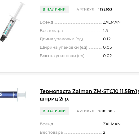
В НАЛИЧИИ
АРТИКУЛ:
1192653
Бренд
ZALMAN
Вес товара
1.5
Длина упаковки (ед)
0.12
Ширина упаковки (ед)
0.05
Высота упаковки (ед)
0.02
Термопаста Zalman ZM-STC10 11.5Вт/(
шприц 2гр.
В НАЛИЧИИ
АРТИКУЛ:
2005805
Бренд
ZALMAN
Вес товара
2