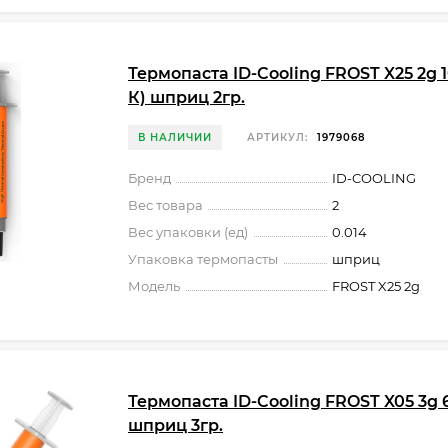
Термопаста ID-Cooling FROST X25 2g 1
К) шприц 2гр.
В НАЛИЧИИ
АРТИКУЛ:
1979068
Бренд
ID-COOLING
Вес товара
2
Вес упаковки (ед)
0.014
Упаковка термопасты
шприц
Модель
FROST X25 2g
Термопаста ID-Cooling FROST X05 3g 6
шприц 3гр.