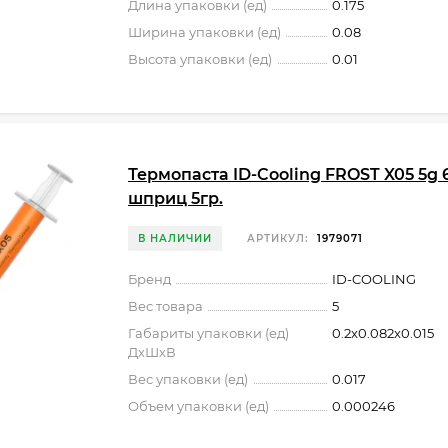
Длина упаковки (ед)
0.175
Ширина упаковки (ед)
0.08
Высота упаковки (ед)
0.01
Термопаста ID-Cooling FROST X05 5g 6
шприц 5гр.
В НАЛИЧИИ
АРТИКУЛ:
1979071
Бренд
ID-COOLING
Вес товара
5
Габариты упаковки (ед)
0.2x0.082x0.015
ДхШхВ
Вес упаковки (ед)
0.017
Объем упаковки (ед)
0.000246