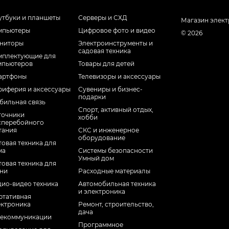
утбуки и планшеты
Серверы и СХД
Магазин элек
мпьютеры
Цифровое фото и видео
© 2026
ниторы
Электроинструменты и
садовая техника
мплектующие для
мпьютеров
Товары для детей
артфоны
Телевизоры и аксессуары
риферия и аксессуары
Сувениры и бизнес-
подарки
бильная связь
Спорт, активный отдых,
точники
хобби
сперебойного
тания
СКС и инженерное
оборудование
овая техника для
ма
Системы безопасности
Умный дом
овая техника для
хни
Расходные материалы
дио-видео техника
Автомобильная техника
и электроника
ртативная
ектроника
Ремонт, строительство,
дача
лекоммуникации
Программное