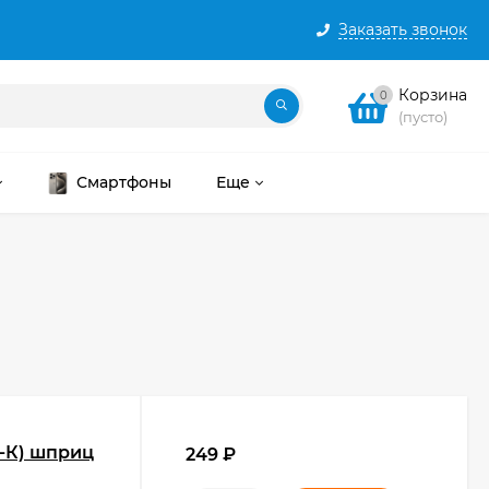
Заказать звонок
Корзина
0
(пусто)
Смартфоны
Еще
м-К) шприц
249
₽