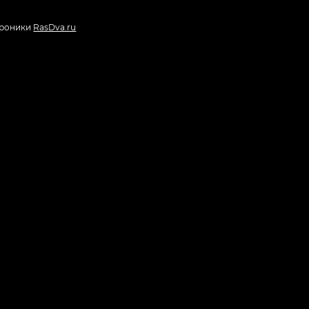
троники
RasDva.ru