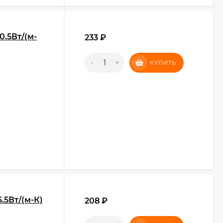
0.5Вт/(м-
233
₽
-
+
КУПИТЬ
.5Вт/(м-К)
208
₽