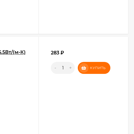
.5Вт/(м-К)
283
₽
-
+
КУПИТЬ