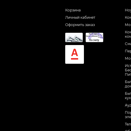
Корзина
Но
Личный кабинет
Ко
Оформить заказ
Мо
Ко
ко
См
Пе
Мо
Ис
Бе
Пи
Быт
до
Быт
ку
Ау
По
эл
Те