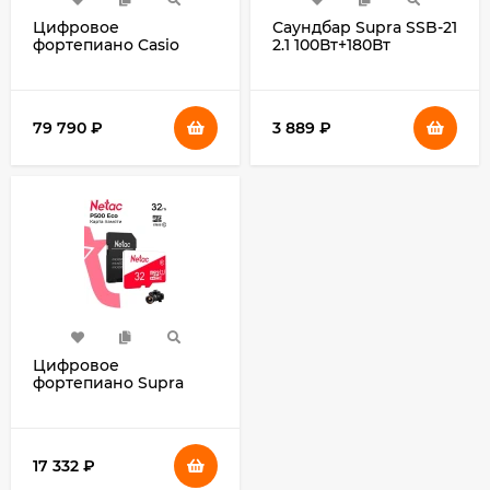
Цифровое
Саундбар Supra SSB-21
фортепиано Casio
2.1 100Вт+180Вт
PRIVIA PX-S1100BK
черный
88клав. черный
79 790
₽
3 889
₽
Цифровое
фортепиано Supra
SKB-884 88клав.
черный
17 332
₽