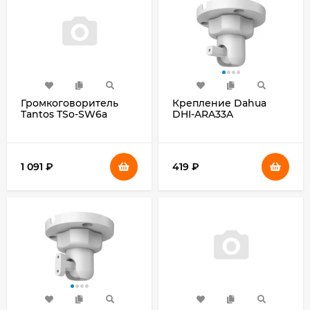
Громкоговоритель
Крепление Dahua
Tantos TSo-SW6a
DHI-ARA33A
настенный 6Вт белый
(00-00025704)
1 091
₽
419
₽