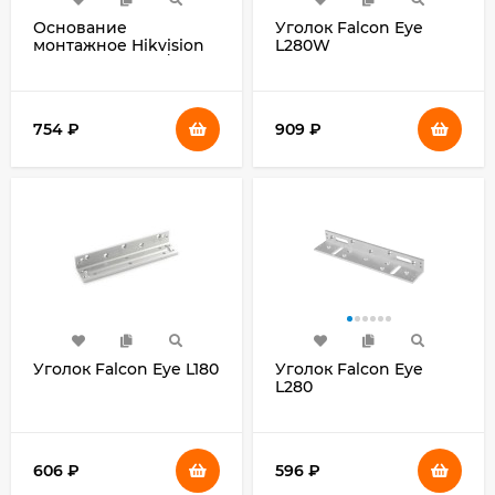
Основание
Уголок Falcon Eye
монтажное Hikvision
L280W
DS-KABV8113-RS/Flush
754
₽
909
₽
Уголок Falcon Eye L180
Уголок Falcon Eye
L280
606
₽
596
₽