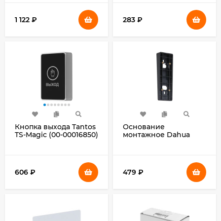
1 122
₽
283
₽
Кнопка выхода Tantos
Основание
TS-Magic (00-00016850)
монтажное Dahua
DHI-VTM23A
606
₽
479
₽