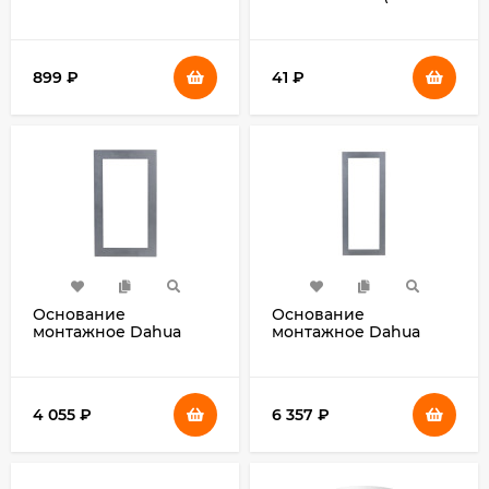
00015689)
899
₽
41
₽
Основание
Основание
монтажное Dahua
монтажное Dahua
DHI-VTM125
DHI-VTM126
4 055
₽
6 357
₽