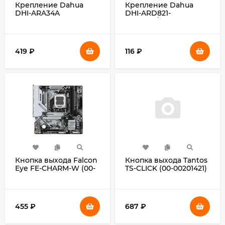
Крепление Dahua
Крепление Dahua
DHI-ARA34A
DHI-ARD821-
W2(868)/ARD822-
W2(868)
(1.2.42.20.16222-000)
419
₽
116
₽
Кнопка выхода Falcon
Кнопка выхода Tantos
Eye FE-CHARM-W (00-
TS-CLICK (00-00201421)
00341166)
455
₽
687
₽