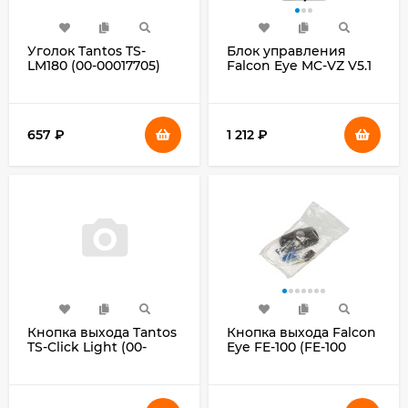
Уголок Tantos TS-
Блок управления
LM180 (00-00017705)
Falcon Eye MC-VZ V5.1
(MC-VIZIT)
657
₽
1 212
₽
Кнопка выхода Tantos
Кнопка выхода Falcon
TS-Click Light (00-
Eye FE-100 (FE-100
00018694)
(АНТИК))