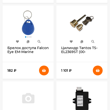
Брелок доступа Falcon
Цилиндр Tantos TS-
Eye EM-Marine
EL2369ST (00-
упак.:10шт (00-
00041902)
00201546)
182
₽
1 101
₽