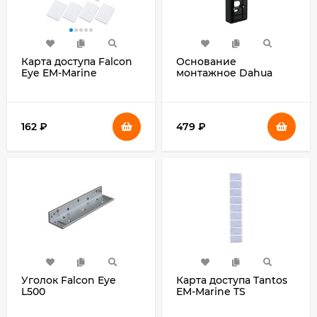
Карта доступа Falcon
Основание
Eye EM-Marine
монтажное Dahua
упак.:10шт (00-
DHI-VTM22A
00201545)
162
₽
479
₽
Уголок Falcon Eye
Карта доступа Tantos
L500
EM-Marine TS
упак.:20шт (00-
00188490)