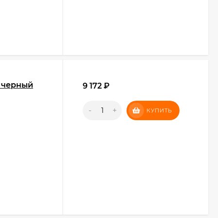
A черный
9 172
₽
-
+
КУПИТЬ