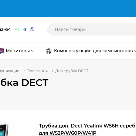
63-64
Мониторы
Комплектующие для компьютеров
муникации
Телефония
Доп.трубка DECT
убка DECT
Трубка доп. Dect Yealink W56H сере
для W52P/W60P/W41P