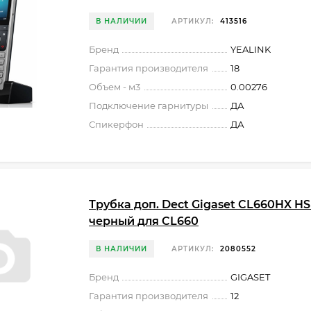
В НАЛИЧИИ
АРТИКУЛ:
413516
Бренд
YEALINK
Гарантия производителя
18
Объем - м3
0.00276
Подключение гарнитуры
ДА
Спикерфон
ДА
Трубка доп. Dect Gigaset CL660HX H
черный для CL660
В НАЛИЧИИ
АРТИКУЛ:
2080552
Бренд
GIGASET
Гарантия производителя
12