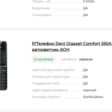
Объем - м3
0.0024
Будильник
ДА
Спикерфон
ДА
Р/Телефон Dect Gigaset Comfort 550
автооветчик АОН
В НАЛИЧИИ
АРТИКУЛ:
2080546
Цветной дисплей трубки
ДА
Разъем для гарнитуры
ДА
Поддержка SMS
ДА
Цвет радиотелефона
черный
Размеры трубки
52x161x26мм