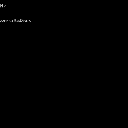
НИИ
троники
RasDva.ru