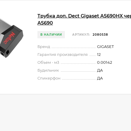
Трубка доп. Dect Gigaset AS690HX ч
AS690
В НАЛИЧИИ
АРТИКУЛ:
2080538
Бренд
GIGASET
Гарантия производителя
12
Объем - м3
0.00142
Будильник
ДА
Спикерфон
ДА