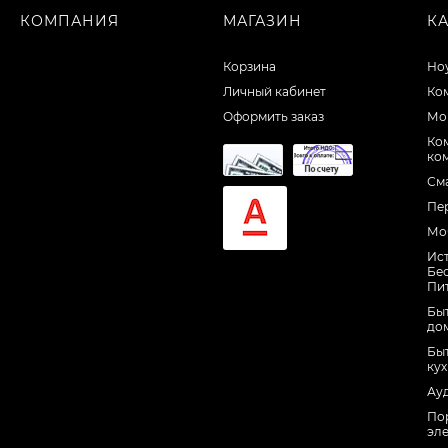
КОМПАНИЯ
МАГАЗИН
К
Корзина
Но
Личный кабинет
Ко
Оформить заказ
Мо
Ко
ко
См
Пе
Мо
Ис
Бе
Пи
Быт
до
Быт
ку
Ау
По
эл