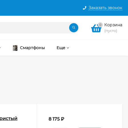
Заказать звонок
Корзина
0
(пусто)
Смартфоны
Еще
бристый
8 175
₽