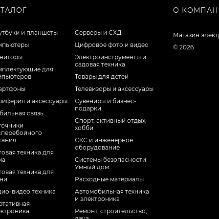
АТАЛОГ
О КОМПА
утбуки и планшеты
Серверы и СХД
Магазин элек
мпьютеры
Цифровое фото и видео
© 2026
ниторы
Электроинструменты и
садовая техника
мплектующие для
мпьютеров
Товары для детей
артфоны
Телевизоры и аксессуары
риферия и аксессуары
Сувениры и бизнес-
подарки
бильная связь
Спорт, активный отдых,
точники
хобби
сперебойного
тания
СКС и инженерное
оборудование
овая техника для
ма
Системы безопасности
Умный дом
овая техника для
хни
Расходные материалы
дио-видео техника
Автомобильная техника
и электроника
ртативная
ектроника
Ремонт, строительство,
дача