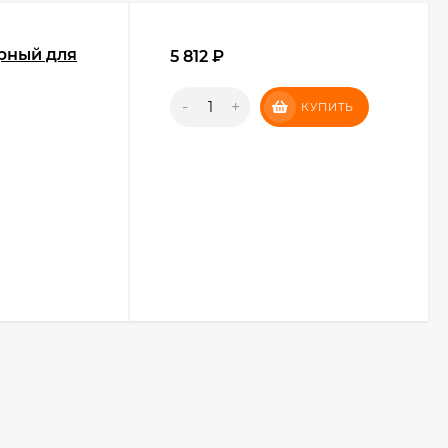
ерный для
5 812
₽
-
+
КУПИТЬ