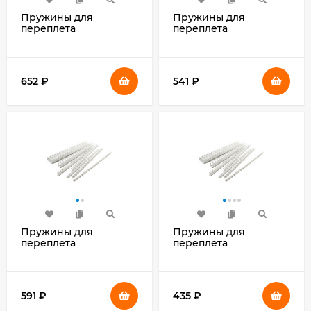
Пружины для
Пружины для
переплета
переплета
пластиковые
пластиковые
Silwerhof Daily d=32мм
Silwerhof Daily d=25мм
241-280лист A4 белый
181-210лист A4 белый
(50шт)
(50шт)
652
₽
541
₽
Пружины для
Пружины для
переплета
переплета
пластиковые
пластиковые
Silwerhof Daily d=19мм
Silwerhof Daily d=14мм
116-135лист A4 белый
81-100лист A4 белый
(100шт)
(100шт)
591
₽
435
₽