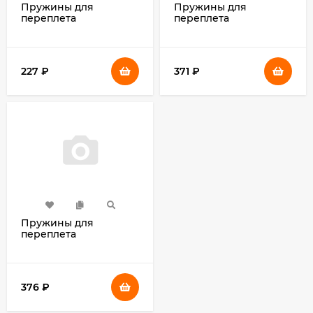
Пружины для
Пружины для
переплета
переплета
пластиковые Fellowes
пластиковые Fellowes
d=6мм 2-20лист A4
d=16мм 101-120лист A4
черный (100шт) CRC-
красный (100шт) CRC-
53453 (FS-53453)
53472 (FS-53472)
227
₽
371
₽
Пружины для
переплета
пластиковые Fellowes
d=14мм A4 синий
(100шт) FS-53467
376
₽