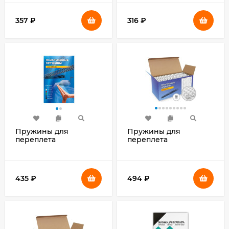
белый (100шт) BP2021
черный (100шт)
BP2020
357
₽
316
₽
Пружины для
Пружины для
переплета
переплета
пластиковые Office Kit
пластиковые Heleos
d=12мм 71-90лист A4
d=14мм 90-111лист A4
белый (100шт) BP2031
белый (100шт) BCA4-
14W
435
₽
494
₽