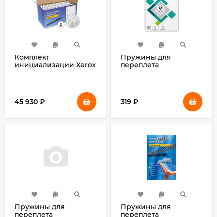
Комплект
Пружины для
инициализации Xerox
переплета
097S05197 для
пластиковые Heleos
VersaLink C7130
d=10мм 50-71лист A4
белый (100шт) BCA4-
10W
45 930
₽
319
₽
Пружины для
Пружины для
переплета
переплета