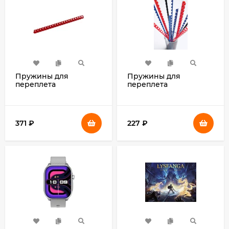
Пружины для
Пружины для
переплета
переплета
пластиковые Fellowes
пластиковые Fellowes
d=16мм 101-120лист A4
d=6мм 2-20лист A4
красный (100шт) CRC-
черный (100шт) CRC-
53472 (FS-53472)
53453 (FS-53453)
371
₽
227
₽