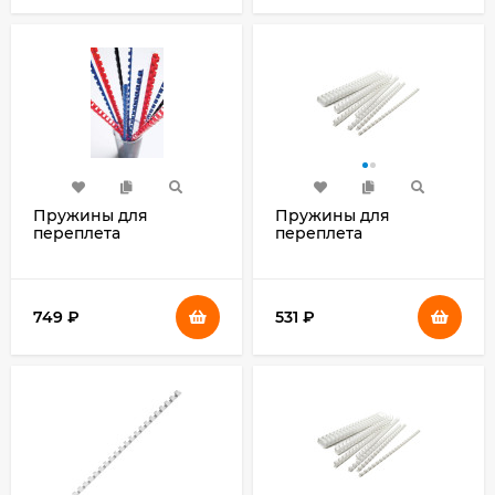
Пружины для
Пружины для
переплета
переплета
пластиковые Fellowes
пластиковые
d=14мм 81-100лист A4
Silwerhof Daily d=16мм
белый (100шт) CRC-
101-115лист A4 белый
53466 (FS-53466)
(100шт)
749
₽
531
₽