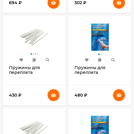
694
₽
302
₽
Пружины для
Пружины для
переплета
переплета
пластиковые
пластиковые Office Kit
Silwerhof d=22мм 136-
d=14мм 91-110лист A4
180лист A4 белый
черный (100шт)
(50шт) (1373589)
BP2040
430
₽
480
₽