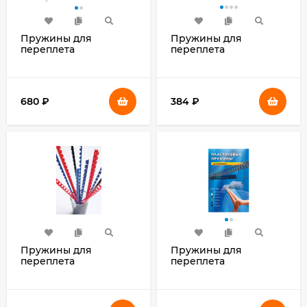
Пружины для
Пружины для
переплета
переплета
пластиковые Fellowes
пластиковые
d=14мм A4 белый
Silwerhof d=12мм 56-
(100шт) Lamirel LA-
80лист A4 белый
7867401 (LA-78674)
(100шт) (1373587)
680
₽
384
₽
Пружины для
Пружины для
переплета
переплета
пластиковые Fellowes
пластиковые Office Kit
d=32мм 241-280лист
d=8мм 31-50лист A4
A4 белый (50шт) CRC-
белый (100шт) BP2011
53490 (FS-53490)