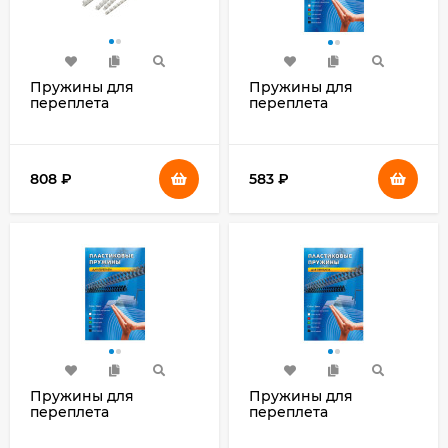
Пружины для
Пружины для
переплета
переплета
пластиковые
пластиковые Office Kit
Silwerhof Daily
d=16мм 111-130лист A4
d=45мм 341-410лист A4
белый (100шт) BP2051
белый (50шт)
808
₽
583
₽
Пружины для
Пружины для
переплета
переплета
пластиковые Office Kit
пластиковые Office Kit
d=10мм 51-70лист A4
d=10мм 51-70лист A4