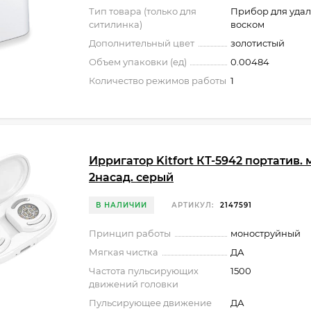
Тип товара (только для
Прибор для удал
ситилинка)
воском
Дополнительный цвет
золотистый
Объем упаковки (ед)
0.00484
Количество режимов работы
1
Ирригатор Kitfort КТ-5942 портатив. 
2насад. серый
В НАЛИЧИИ
АРТИКУЛ:
2147591
Принцип работы
моноструйный
Мягкая чистка
ДА
Частота пульсирующих
1500
движений головки
Пульсирующее движение
ДА