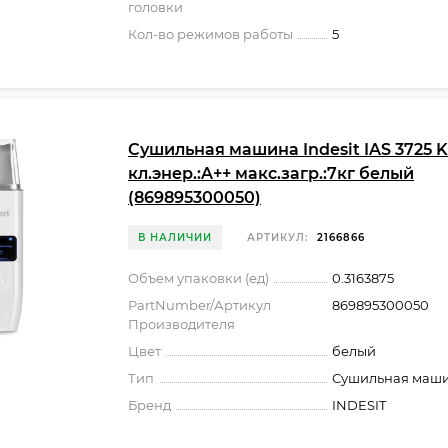
головки
Кол-во режимов работы
5
Сушильная машина Indesit IAS 3725 K
кл.энер.:A++ макс.загр.:7кг белый
(869895300050)
В НАЛИЧИИ
АРТИКУЛ:
2166866
Объем упаковки (ед)
0.3163875
PartNumber/Артикул
869895300050
Производителя
Цвет
белый
Тип
Сушильная маш
Бренд
INDESIT