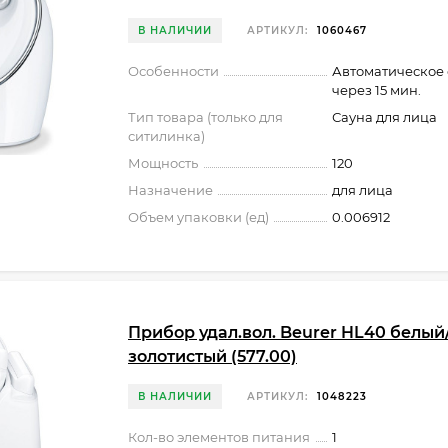
В НАЛИЧИИ
АРТИКУЛ:
1060467
Особенности
Автоматическое
через 15 мин.
Тип товара (только для
Сауна для лица
ситилинка)
Мощность
120
Назначение
для лица
Объем упаковки (ед)
0.006912
Прибор удал.вол. Beurer HL40 белый
золотистый (577.00)
В НАЛИЧИИ
АРТИКУЛ:
1048223
Кол-во элементов питания
1