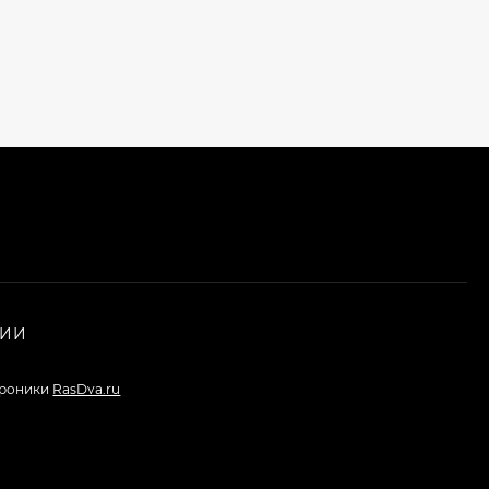
НИИ
троники
RasDva.ru