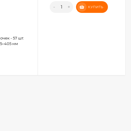
-
+
КУПИТЬ
чек - 57 шт.
65–405 нм