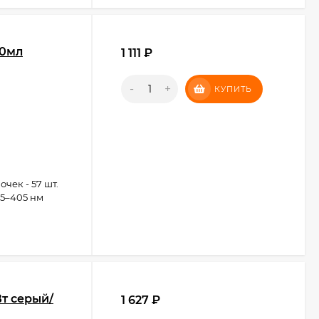
00мл
1 111
₽
-
+
КУПИТЬ
чек - 57 шт.
65–405 нм
Вт серый/
1 627
₽