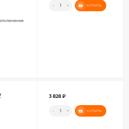
-
+
КУПИТЬ
 отключение
/
3 828
₽
-
+
КУПИТЬ