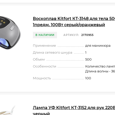
Воскоплав Kitfort КТ-3148 для тела 5
1предм. 100Вт серый/оранжевый
В НАЛИЧИИ
АРТИКУЛ:
2170955
Применение
для маникюра
Длина сетевого шнура
1
Объем
500
Особенности
Количество лампо
Длина волны - 3
Мощность
100
Лампа УФ Kitfort КТ-3152 для рук 220
черный