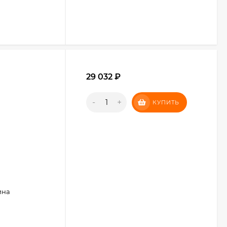
29 032
₽
-
+
КУПИТЬ
ина