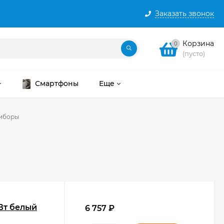
Заказать звонок
Корзина
0
(пусто)
Смартфоны
Еще
риборы
0Вт белый
6 757
₽