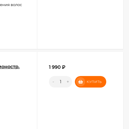
ения волос
моностр.
1 990
₽
-
+
КУПИТЬ