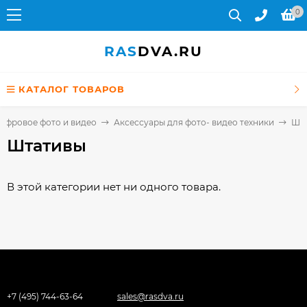
0
RAS
DVA.RU
КАТАЛОГ ТОВАРОВ
ифровое фото и видео
Аксессуары для фото- видео техники
Шт
Штативы
В этой категории нет ни одного товара.
+7 (495) 744-63-64
sales@rasdva.ru