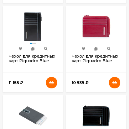
Чехол для кредитных
Чехол для кредитных
карт Piquadro Blue
карт Piquadro Blue
Square PP6561B2R/N
Square PP4822B2R/R
черный натур.кожа
красный натур.кожа
11 158
₽
10 939
₽