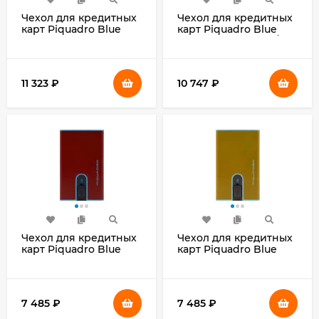
Чехол для кредитных
Чехол для кредитных
карт Piquadro Blue
карт Piquadro Blue
Square
Square PP2762B2R/N
PU1243B2R/BLU2
черный натур.кожа
синий натур.кожа
11 323
₽
10 747
₽
Чехол для кредитных
Чехол для кредитных
карт Piquadro Blue
карт Piquadro Blue
Square
Square
PP4825B2BLR/CU4
PP4825B2BLR/G
табачный натур.кожа
желтый натур.кожа
7 485
₽
7 485
₽