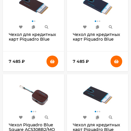
Чехол для кредитных
Чехол для кредитных
карт Piquadro Blue
карт Piquadro Blue
Square
Square
PP4825B2BLR/MO
PP4825B2BLR/BLU2
красное дерево
темно-синий
натур.кожа
натур.кожа
7 485
₽
7 485
₽
Чехол Piquadro Blue
Чехол для кредитных
Square AC5308B2/MO
карт Piquadro Blue