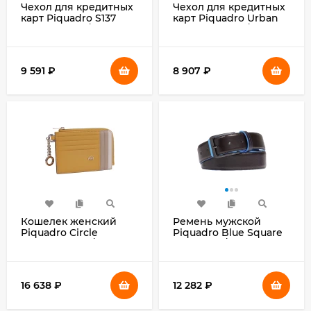
Чехол для кредитных
Чехол для кредитных
карт Piquadro S137
карт Piquadro Urban
PP5649S137R/N
PP5649UB00R/NGR
черный металл
черный/серый
натур.кожа
9 591
₽
8 907
₽
Кошелек женский
Ремень мужской
Piquadro Circle
Piquadro Blue Square
PD6660W92R/N
CU6743B2/MO
черный натур.кожа
регулир. 125х3.5см
коричневый
натур.кожа
16 638
₽
12 282
₽