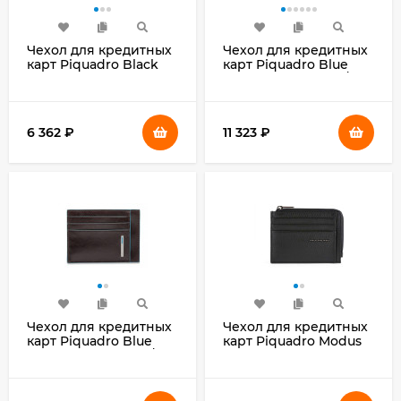
Чехол для кредитных
Чехол для кредитных
карт Piquadro Black
карт Piquadro Blue
Square
Square PU1243B2R/N
PP4825B3R/BLU4
черный натур.кожа
темно-синий
натур.кожа
6 362
₽
11 323
₽
Чехол для кредитных
Чехол для кредитных
карт Piquadro Blue
карт Piquadro Modus
Square PP2762B2R/MO
Special
коричневый
PP4822MOSR/N
натур.кожа
черный натур.кожа