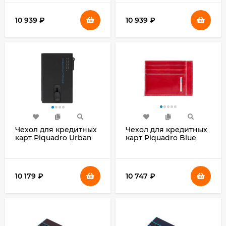
синий натур.кожа
10 939
₽
10 939
₽
Чехол для кредитных
Чехол для кредитных
карт Piquadro Urban
карт Piquadro Blue
PP5585UB00R/NGR
Square PP2762B2R/R
черный/серый
красный натур.кожа
натур.кожа
10 179
₽
10 747
₽