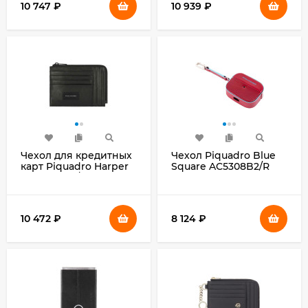
10 747
₽
10 939
₽
Чехол для кредитных
Чехол Piquadro Blue
карт Piquadro Harper
Square AC5308B2/R
PU1243APR/N черный
длина:6.5см
натур.кожа
ширина:2см
высота:5см красный
натур.кожа
10 472
₽
8 124
₽