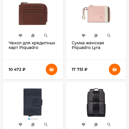
Чехол для кредитных
Сумка женская
карт Piquadro
Piquadro Lyra
CRONUS
BD6657W92T/N
PP4822S134R/N
черная ткань/
черный натур.кожа
натур.кожа
10 472
₽
17 751
₽