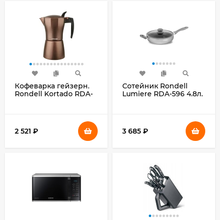
Кофеварка гейзерн.
Сотейник Rondell
Rondell Kortado RDA-
Lumiere RDA-596 4.8л.
995 0.3л алюминий
d=26см (с крышкой)
коричневый
серый
2 521
₽
3 685
₽