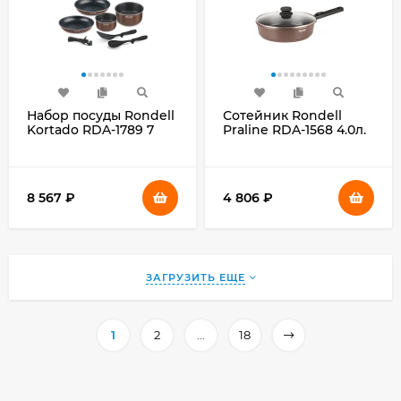
Набор посуды Rondell
Сотейник Rondell
Kortado RDA-1789 7
Praline RDA-1568 4.0л.
предметов
d=28см (с крышкой)
коричневый
8 567
₽
4 806
₽
ЗАГРУЗИТЬ ЕЩЕ
1
2
...
18