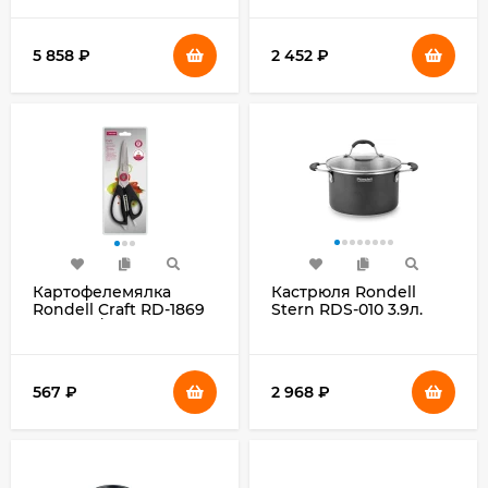
из 24предм. стальной
5 858
₽
2 452
₽
Картофелемялка
Кастрюля Rondell
Rondell Craft RD-1869
Stern RDS-010 3.9л.
черный/красный
d=20см (с крышкой)
упак.:картонная
т.серый
подложка
567
₽
2 968
₽