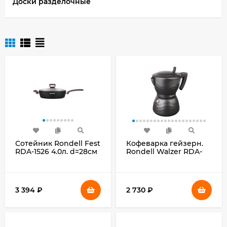
Доски разделочные
Сотейник Rondell Fest
Кофеварка гейзерн.
RDA-1526 4.0л. d=28см
Rondell Walzer RDA-
(с крышкой) черный
432 0.3л алюминий
черный
3 394
₽
2 730
₽