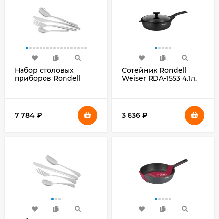
Набор столовых
Сотейник Rondell
приборов Rondell
Weiser RDA-1553 4.1л.
Kerstin RD-245 набор
d=28см (с крышкой)
из 24предм. стальной
черный
7 784
₽
3 836
₽