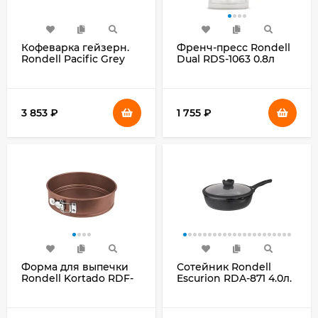
Кофеварка гейзерн.
Френч-пресс Rondell
Rondell Pacific Grey
Dual RDS-1063 0.8л
RDA-1901 0.45л
прозрачный
алюминий серый
3 853
₽
1 755
₽
Форма для выпечки
Сотейник Rondell
Rondell Kortado RDF-
Escurion RDA-871 4.0л.
1058 кругл. d=24см
d=28см (с крышкой)
сталь коричневый
черный