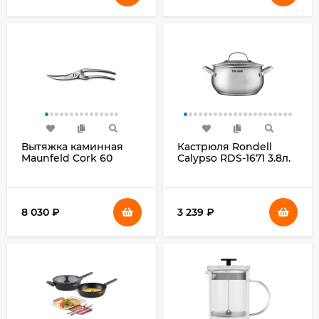
Вытяжка каминная
Кастрюля Rondell
Maunfeld Cork 60
Calypso RDS-1671 3.8л.
черный управление:
d=20см (с крышкой)
кнопочное (1 мотор)
стальной
8 030
₽
3 239
₽