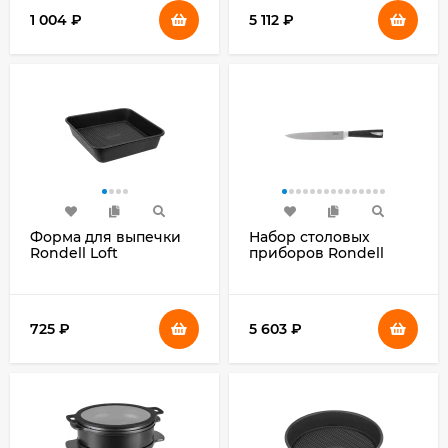
1 004
₽
5 112
₽
Форма для выпечки
Набор столовых
Rondell Loft
приборов Rondell
Professional RDF-1313
Aurora RD-1157 набор
квадр. 24x24x5.2см
из 24предм. стальной
сталь темно-серый
725
₽
5 603
₽