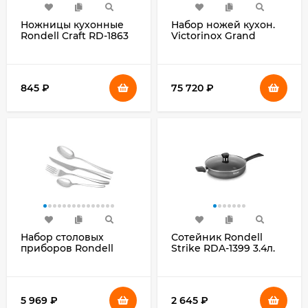
Ножницы кухонные
Набор ножей кухон.
Rondell Craft RD-1863
Victorinox Grand
215мм реж.ч.86мм
Maitre Cutlery Block
черный
7.7243.6 (7.7243.6)
компл.:6предм. с
подставкой черный
845
₽
75 720
₽
подар.коробка
Набор столовых
Сотейник Rondell
приборов Rondell
Strike RDA-1399 3.4л.
Andrea RD-244 набор
d=28см (с крышкой)
из 24предм. стальной
серый
5 969
₽
2 645
₽