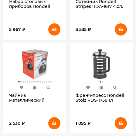
Набор столовых
Сотейник Rondell
приборов Rondell
Stripes RDA-1617 4.0л.
Deya RD-488 набор из
d=28см (без крышки)
24предм. стальной
серый
5 967
₽
3 535
₽
Чайник
Френч-пресс Rondell
металлический
Stolz RDS-1758 1л
Starwind Chef
серый
Concept 3л. черный
(SW-CH1510)
2 530
₽
1 095
₽