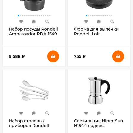
Набор посуды Rondell
Форма для выпечки
Ambassador RDA-1549
Rondell Loft
5 предметов
Professional RDF-1314
кругл. d=24см сталь
темно-серый
9 588
₽
755
₽
Набор столовых
Светильник Hiper Sun
приборов Rondell
H154-1 подвес.
Bridget RD-1854 набор
золотистый