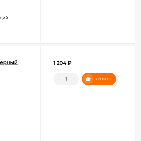
щий
черный
1 204
₽
-
+
КУПИТЬ