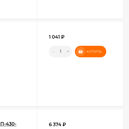
1 041
₽
-
+
КУПИТЬ
0П-430-
6 374
₽