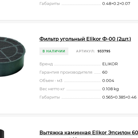
Габариты
0.48×0.2×0.07
Фильтр угольный Elikor Ф-00 (2шт.)
В НАЛИЧИИ
АРТИКУЛ:
933795
Бренд
ELIKOR
Гарантия производителя
60
Объем - м3
0.004
Вес нетто кг
0.108 kg
Габариты
0.565×0.385×0.46
Вытяжка каминная Elikor Эпсилон 6