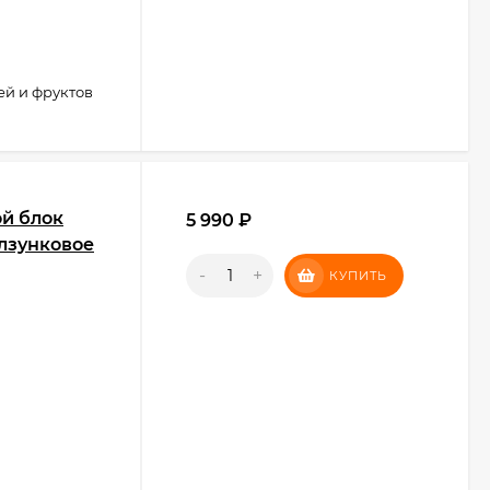
ей и фруктов
ой блок
5 990
₽
лзунковое
-
+
КУПИТЬ