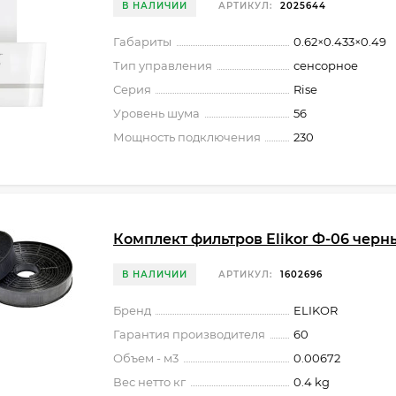
В НАЛИЧИИ
АРТИКУЛ:
2025644
Габариты
0.62×0.433×0.49
Тип управления
сенсорное
Серия
Rise
Уровень шума
56
Мощность подключения
230
Комплект фильтров Elikor Ф-06 черны
В НАЛИЧИИ
АРТИКУЛ:
1602696
Бренд
ELIKOR
Гарантия производителя
60
Объем - м3
0.00672
Вес нетто кг
0.4 kg