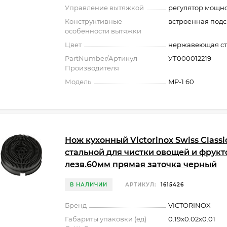
Управление вытяжкой
регулятор мощн
Конструктивные
встроенная подс
особенности вытяжки
Цвет
нержавеющая ст
PartNumber/Артикул
УТ000012219
Производителя
Модель
MP-1 60
Нож кухонный Victorinox Swiss Classic
стальной для чистки овощей и фрукт
лезв.60мм прямая заточка черный
В НАЛИЧИИ
АРТИКУЛ:
1615426
Бренд
VICTORINOX
Габариты упаковки (ед)
0.19x0.02x0.01