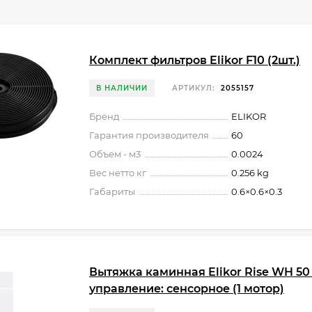
Комплект фильтров Elikor F10 (2шт.)
В НАЛИЧИИ
АРТИКУЛ:
2055157
Бренд
ELIKOR
Гарантия производителя
60
Объем - м3
0.0024
Вес нетто кг
0.256 kg
Габариты
0.6×0.6×0.3
Вытяжка каминная Elikor Rise WH 50
управление: сенсорное (1 мотор)