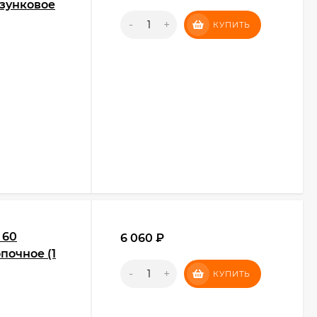
лзунковое
-
+
КУПИТЬ
 60
6 060
₽
почное (1
-
+
КУПИТЬ