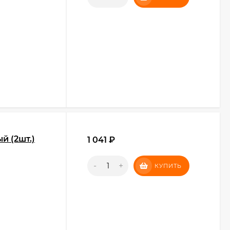
й (2шт.)
1 041
₽
-
+
КУПИТЬ