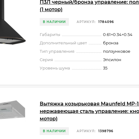
П3Л черный/бронза управление: по
(1 мотор)
В НАЛИЧИИ
АРТИКУЛ:
1784096
Габариты
0.61×0.34×0.54
Дополнительный цвет
бронза
Тип управления
ползунковое
Серия
Эпсилон
Уровень шума
35
Вытяжка козырьковая Maunfeld MP-1
нержавеющая сталь управление: кно
мотор)
В НАЛИЧИИ
АРТИКУЛ:
1398796