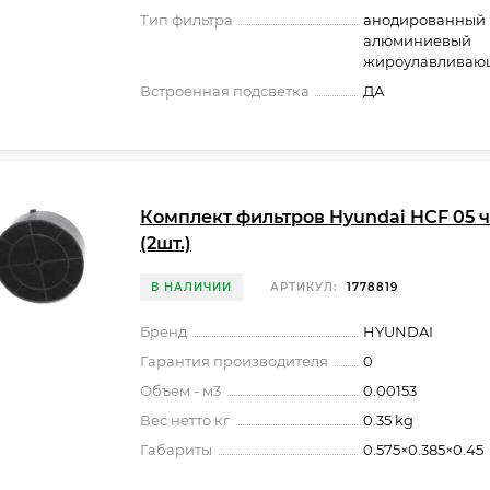
Тип фильтра
анодированный
алюминиевый
жироулавливаю
Встроенная подсветка
ДА
Комплект фильтров Hyundai HCF 05 
(2шт.)
В НАЛИЧИИ
АРТИКУЛ:
1778819
Бренд
HYUNDAI
Гарантия производителя
0
Объем - м3
0.00153
Вес нетто кг
0.35 kg
Габариты
0.575×0.385×0.45