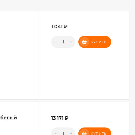
1 041
₽
-
+
КУПИТЬ
 белый
13 171
₽
-
+
КУПИТЬ