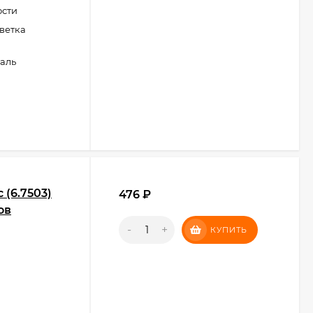
ости
ветка
аль
 (6.7503)
476
₽
ов
-
+
КУПИТЬ