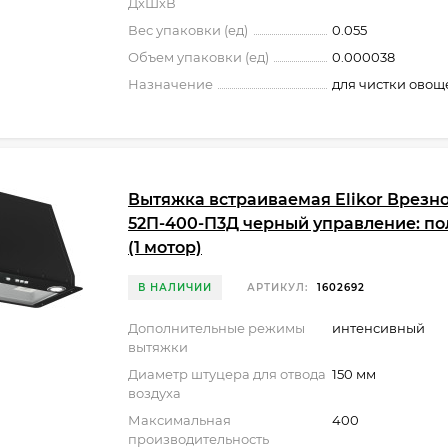
ДхШхВ
Вес упаковки (ед)
0.055
Объем упаковки (ед)
0.000038
Назначение
для чистки овощ
Вытяжка встраиваемая Elikor Врезн
52П-400-П3Д черный управление: по
(1 мотор)
В НАЛИЧИИ
АРТИКУЛ:
1602692
Дополнительные режимы
интенсивный
вытяжки
Диаметр штуцера для отвода
150 мм
воздуха
Максимальная
400
производительность