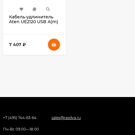
Кабель-удлинитель
Aten UE2120 USB A(m)
USB A(f) 12м
7 407
₽
+7 (495) 744-63-64
sales@rasdva.ru
Пн-Вс 09:00—18:00