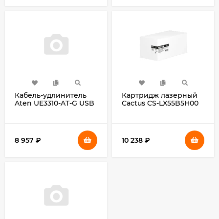
Кабель-удлинитель
Картридж лазерный
Aten UE3310-AT-G USB
Cactus CS-LX55B5H00
A (m) USB A(f) 10м
55B5H00 черный
черный
(15000стр.) для
Lexmark MS331/431
MX331/431
8 957
₽
10 238
₽