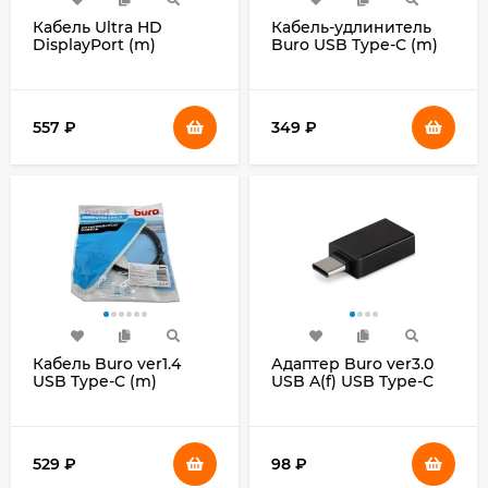
Кабель Ultra HD
Кабель-удлинитель
DisplayPort (m)
Buro USB Type-C (m)
DisplayPort (m) 1м
USB Type-C (f) 2м (BU-
черный (пакет)
EXT-TYPEC-2M)
черный
557
₽
349
₽
Кабель Buro ver1.4
Адаптер Buro ver3.0
USB Type-C (m)
USB A(f) USB Type-C
DisplayPort (m) 1.5м
(m) (BU-USB3-AF-CM)
(BU-TYPEC-DP-1.5M)
черный
черный
529
₽
98
₽