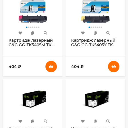
Картридж лазерный
Картридж лазерный
G&G GG-TK5405M TK-
G&G GG-TK5405Y TK-
5405 M пурпурный
5405 Y желтый
(10000стр.) для
(10000стр.) для
Kyocera TASKalfa
Kyocera TASKalfa
MA3500ci
MA3500ci
404
₽
404
₽