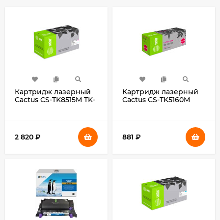
Картридж лазерный
Картридж лазерный
Cactus CS-TK8515M TK-
Cactus CS-TK5160M
8515M пурпурный
пурпурный (12000стр.)
(20000стр.) для
для Kyocera Ecosys
Kyocera Taskalfa
P7040cdn
5052ci/6052ci
2 820
₽
881
₽