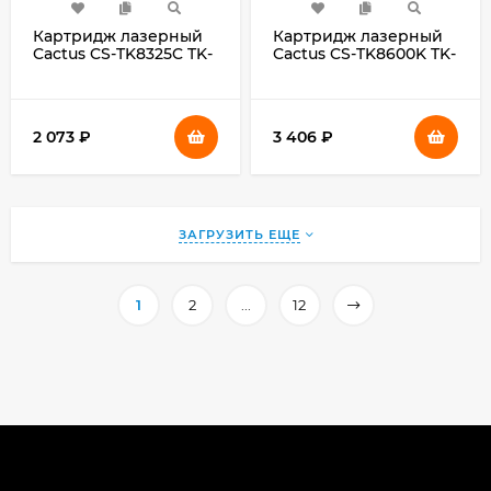
Картридж лазерный
Картридж лазерный
Cactus CS-TK8325C TK-
Cactus CS-TK8600K TK-
8325C голубой
8600K черный
(12000стр.) для
(30000стр.) для
Kyocera Taskalfa-2551CI
Kyocera Mita FS-
C8600DN/C8650DN
2 073
₽
3 406
₽
ЗАГРУЗИТЬ ЕЩЕ
1
2
...
12