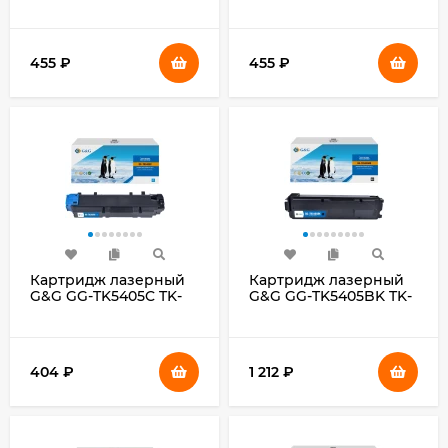
TK5280Y желтый
TK5280M пурпурный
(11000стр.) для Kyocera
(11000стр.) для Kyocera
ECOSYS
ECOSYS
P6235cdn/M6235cidn/M6635cidn
P6235cdn/M6235cidn/M6635cidn
455
₽
455
₽
Картридж лазерный
Картридж лазерный
G&G GG-TK5405C TK-
G&G GG-TK5405BK TK-
5405 C голубой
5405 K черный
(10000стр.) для
(17000стр.) для
Kyocera TASKalfa
Kyocera TASKalfa
MA3500ci
MA3500ci
404
₽
1 212
₽