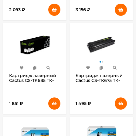
Kyocera Mita TASKalfa
3050/4050/5050 с
3010i/ 3011i
чипом
2 093
₽
3 156
₽
Картридж лазерный
Картридж лазерный
Cactus CS-TK685 TK-
Cactus CS-TK675 TK-
685 черный
675 черный
(20000стр.) для
(20000стр.) для
Kyocera Mita TASKalfa
Kyocera Mita KM
300i
2540/2560/3040/3060
1 851
₽
1 495
₽