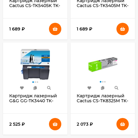
Картридж лазерный
Картридж лазерный
Cactus CS-TK5405K TK-
Cactus CS-TK5405M TK-
5405K черный
5405M пурпурный
(17000стр.) для
(10000стр.) для
Kyocera TASKalfa
Kyocera TASKalfa
MA3500ci
MA3500ci
1 689
₽
1 689
₽
Картридж лазерный
Картридж лазерный
G&G GG-TK3440 TK-
Cactus CS-TK8325M TK-
3440 черный
8325M пурпурный
(40000стр.) для
(12000стр.) для
Kyocera ECOSYS
Kyocera Taskalfa-2551CI
PA6000X/MA6000ifx
2 525
₽
2 073
₽