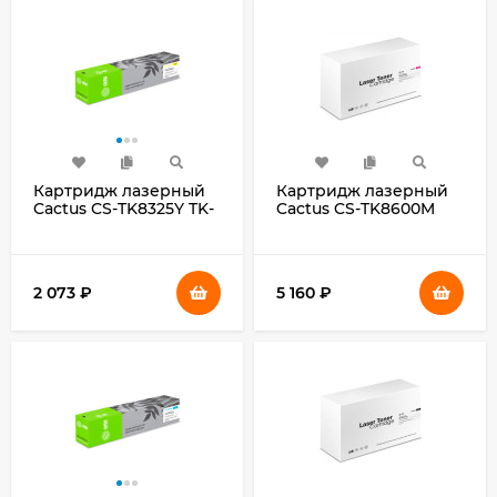
Картридж лазерный
Картридж лазерный
Cactus CS-TK8325Y TK-
Cactus CS-TK8600M
8325Y желтый
TK-8600M пурпурный
(12000стр.) для
(20000стр.) для
Kyocera Taskalfa-2551CI
Kyocera Mita FS-
C8600DN/C8650DN
2 073
₽
5 160
₽