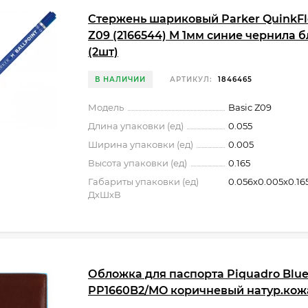
Стержень шариковый Parker QuinkFl
Z09 (2166544) M 1мм синие чернила 
(2шт)
В НАЛИЧИИ
АРТИКУЛ:
1846465
Модель
Basic Z09
Длина упаковки (ед)
0.055
Ширина упаковки (ед)
0.005
Высота упаковки (ед)
0.165
Габариты упаковки (ед)
0.056x0.005x0.16
ДхШхВ
Обложка для паспорта Piquadro Blue
PP1660B2/MO коричневый натур.кож