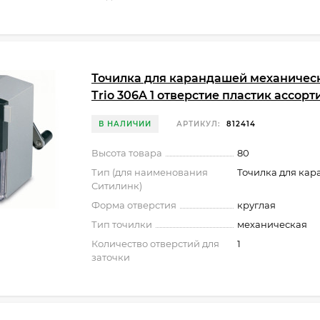
Точилка для карандашей механичес
Trio 306A 1 отверстие пластик ассорт
В НАЛИЧИИ
АРТИКУЛ:
812414
Высота товара
80
Тип (для наименования
Точилка для ка
Ситилинк)
Форма отверстия
круглая
Тип точилки
механическая
Количество отверстий для
1
заточки