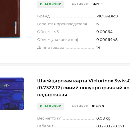
В НАЛИЧИИ
АРТИКУЛ:
362159
Бренд
PIQUADRO
Гарантия производителя
6
Объем - м3
0.00064
Объем упаковки (ед)
0.0006448
Длина товара
14
Швейцарская карта Victorinox SwissC
(0.7322.T2) синий полупрозрачный к
подарочная
В НАЛИЧИИ
АРТИКУЛ:
819720
Вес нетто кг
0.08 kg
Габариты
0.12×0.12×0.071