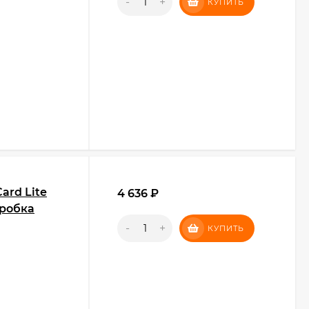
-
+
КУПИТЬ
ard Lite
4 636
₽
оробка
-
+
КУПИТЬ