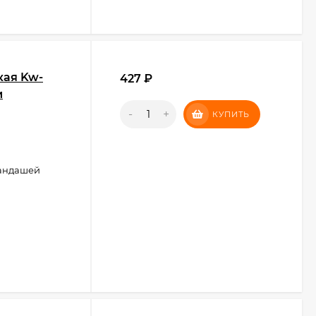
кая Kw-
427
₽
и
-
+
КУПИТЬ
рандашей