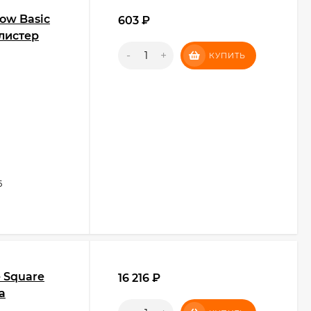
ow Basic
603
₽
блистер
-
+
КУПИТЬ
5
 Square
16 216
₽
а