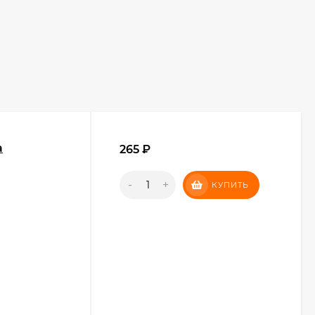
а
265
₽
-
+
КУПИТЬ