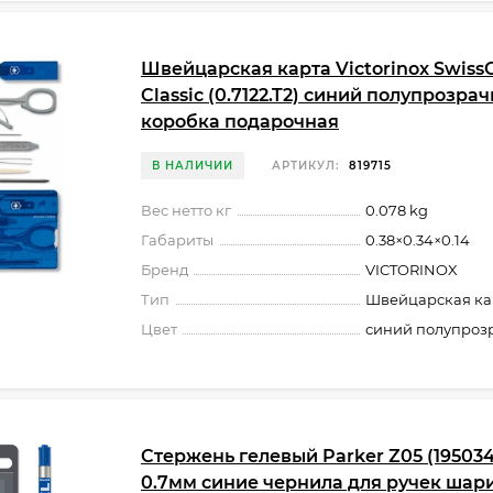
Швейцарская карта Victorinox Swiss
Classic (0.7122.T2) синий полупрозра
коробка подарочная
В НАЛИЧИИ
АРТИКУЛ:
819715
Вес нетто кг
0.078 kg
Габариты
0.38×0.34×0.14
Бренд
VICTORINOX
Тип
Швейцарская ка
Цвет
синий полупроз
Стержень гелевый Parker Z05 (19503
0.7мм синие чернила для ручек шар