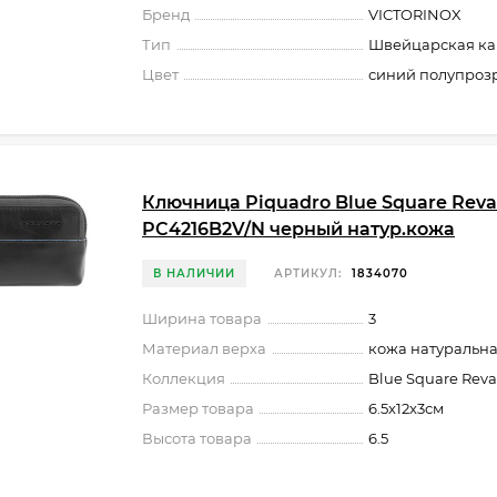
Бренд
VICTORINOX
Тип
Швейцарская ка
Цвет
синий полупроз
Ключница Piquadro Blue Square Rev
PC4216B2V/N черный натур.кожа
В НАЛИЧИИ
АРТИКУЛ:
1834070
Ширина товара
3
Материал верха
кожа натуральн
Коллекция
Blue Square Rev
Размер товара
6.5x12x3см
Высота товара
6.5