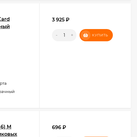
Card
3 925
₽
чный
-
+
КУПИТЬ
рта
рачный
46) M
696
₽
иковых