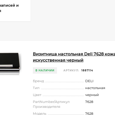
записей и
я
Визитница настольная Deli 7628 кож
искусственная черный
В НАЛИЧИИ
АРТИКУЛ:
1887114
Бренд
DELI
Тип
настольная
Цвет
черный
PartNumber/Артикул
7628
Производителя
Модель
7628