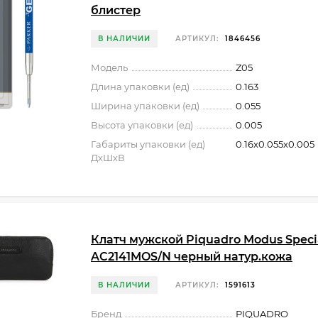
блистер
В НАЛИЧИИ
АРТИКУЛ:
1846456
Модель
Z05
Длина упаковки (ед)
0.163
Ширина упаковки (ед)
0.055
Высота упаковки (ед)
0.005
Габариты упаковки (ед)
0.16x0.055x0.005
ДхШхВ
Клатч мужской Piquadro Modus Speci
AC2141MOS/N черный натур.кожа
В НАЛИЧИИ
АРТИКУЛ:
1591613
Бренд
PIQUADRO