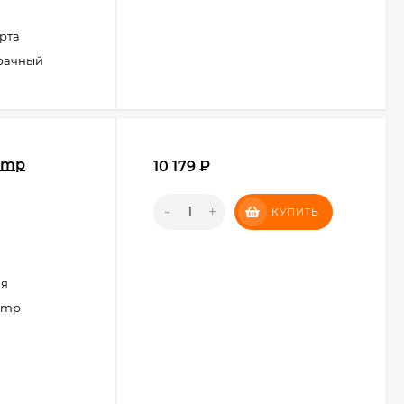
рта
рачный
amp
10 179
₽
-
+
КУПИТЬ
ая
amp