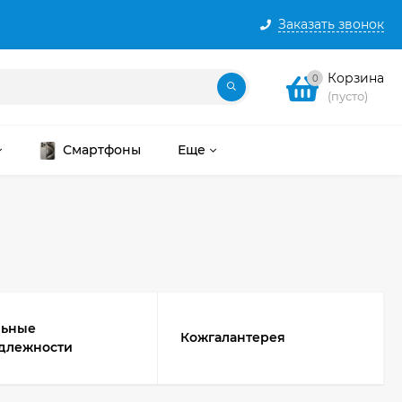
Заказать звонок
Корзина
0
(пусто)
Смартфоны
Еще
льные
Кожгалантерея
длежности