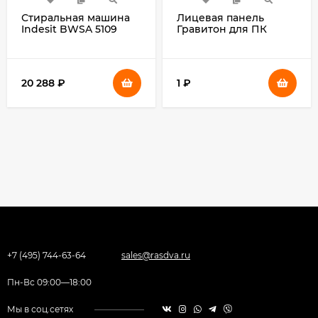
Стиральная машина
Лицевая панель
Indesit BWSA 5109
Гравитон для ПК
WWV класс: A
Д52И
загр.фронтальная
макс.:5кг белый
инвертор
20 288
₽
1
₽
+7 (495) 744-63-64
sales@rasdva.ru
Пн-Вс 09:00—18:00
Мы в соц.сетях