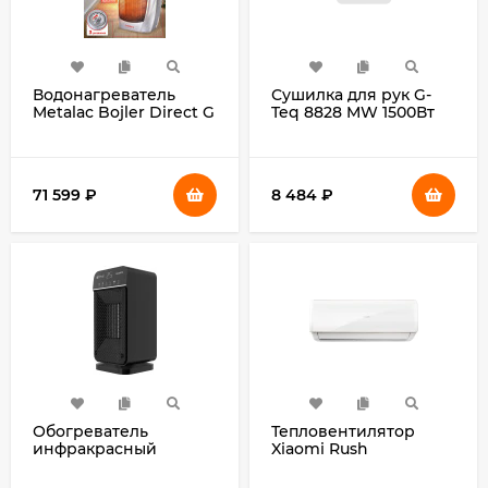
Водонагреватель
Сушилка для рук G-
Metalac Bojler Direct G
Teq 8828 MW 1500Вт
2 200 PLUS E 34кВт
белый
200л через
теплообменник
напольный/белый
71 599
₽
8 484
₽
Обогреватель
Тепловентилятор
инфракрасный
Xiaomi Rush
Sonnen RH06 800Вт
BHR8940EU 600Вт
белый
белый