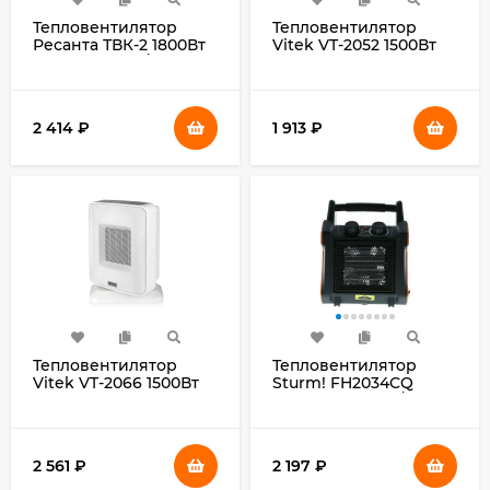
Тепловентилятор
Тепловентилятор
Ресанта ТВК-2 1800Вт
Vitek VT-2052 1500Вт
серебристый/черный
серый
2 414
₽
1 913
₽
Тепловентилятор
Тепловентилятор
Vitek VT-2066 1500Вт
Sturm! FH2034CQ
серый
2000Вт черный/
оранжевый
2 561
₽
2 197
₽