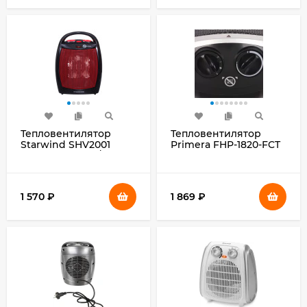
Тепловентилятор
Тепловентилятор
Starwind SHV2001
Primera FHP-1820-FCT
1600Вт черный/
1800Вт серебристый
красный
1 570
₽
1 869
₽