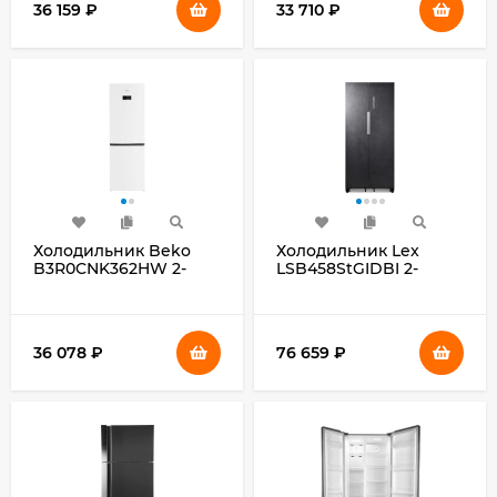
36 159
₽
33 710
₽
Холодильник Beko
Холодильник Lex
B3R0CNK362HW 2-
LSB458StGIDBI 2-
хкамерн. белый
хкамерн. серый
инвертер
36 078
₽
76 659
₽