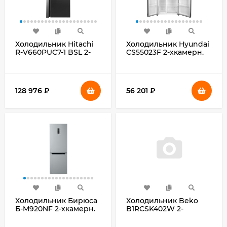
Холодильник Hitachi
Холодильник Hyundai
R-V660PUC7-1 BSL 2-
CS55023F 2-хкамерн.
хкамерн.
нержавеющая сталь
серебристый
бриллиант глянц.
инвертер
128 976
₽
56 201
₽
Холодильник Бирюса
Холодильник Beko
Б-M920NF 2-хкамерн.
B1RCSK402W 2-
серый металлик
хкамерн. белый