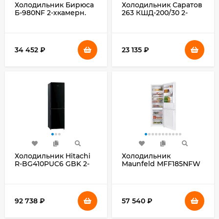
Холодильник Бирюса
Холодильник Саратов
Б-980NF 2-хкамерн.
263 КШД-200/30 2-
белый мат.
хкамерн. белый
34 452
₽
23 135
₽
Холодильник Hitachi
Холодильник
R-BG410PUC6 GBK 2-
Maunfeld MFF185NFW
хкамерн. черный
2-хкамерн. белый
стекло инвертер
инвертер
92 738
₽
57 540
₽