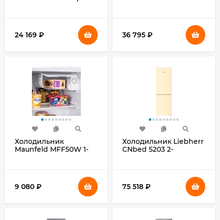
бежевый
хкамерн. белый
24 169
₽
36 795
₽
Холодильник
Холодильник Liebherr
Maunfeld MFF50W 1-
CNbed 5203 2-
нокамерн. белый мат.
хкамерн. бежевый
9 080
₽
75 518
₽