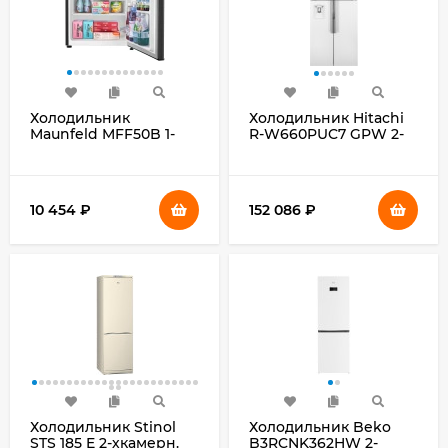
Холодильник
Холодильник Hitachi
Maunfeld MFF50B 1-
R-W660PUC7 GPW 2-
нокамерн. черный
хкамерн. белый
мат.
стекло инвертер
10 454
₽
152 086
₽
Холодильник Stinol
Холодильник Beko
STS 185 E 2-хкамерн.
B3RCNK362HW 2-