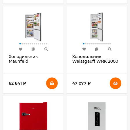
Холодильник
Холодильник
Maunfeld
Weissgauff WRK 2000
MFF1857NFSB 2-
Total NoFrost Inverter
хкамерн. черный мат.
Black Inox 2-хкамерн.
инвертер
черный инвертер
62 641
₽
47 077
₽