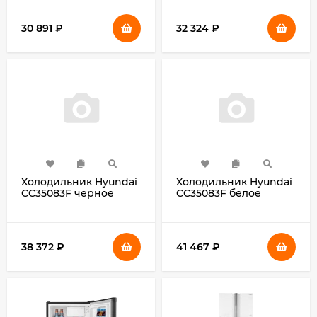
30 891
₽
32 324
₽
Холодильник Hyundai
Холодильник Hyundai
CC35083F черное
CC35083F белое
стекло 2-хкамерн.
стекло 2-хкамерн.
черный
белый
38 372
₽
41 467
₽