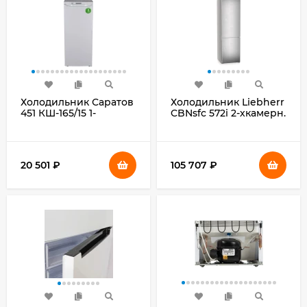
Холодильник Саратов
Холодильник Liebherr
451 КШ-165/15 1-
CBNsfc 572i 2-хкамерн.
нокамерн. белый
серебристый
20 501
₽
105 707
₽