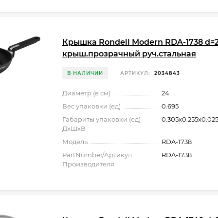
Крышка Rondell Modern RDA-1738 d=
крыш.прозрачный руч.стальная
В НАЛИЧИИ
АРТИКУЛ:
2034843
Диаметр (в см)
24
Вес упаковки (ед)
0.695
Габариты упаковки (ед)
0.305x0.255x0.02
ДхШхВ
Модель
RDA-1738
PartNumber/Артикул
RDA-1738
Производителя