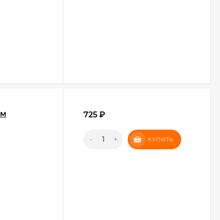
см
725
₽
-
+
КУПИТЬ