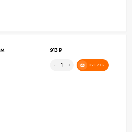
см
913
₽
-
+
КУПИТЬ