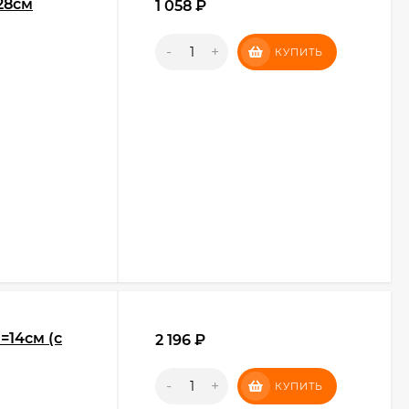
28см
1 058
₽
-
+
КУПИТЬ
=14см (с
2 196
₽
-
+
КУПИТЬ