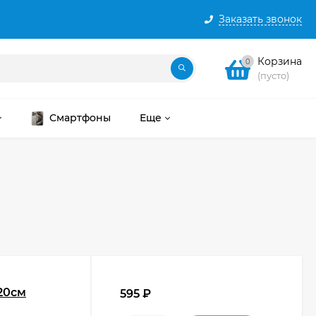
Заказать звонок
Корзина
0
(пусто)
Смартфоны
Еще
20см
595
₽