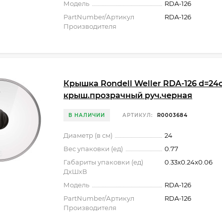
Модель
RDA-126
PartNumber/Артикул
RDA-126
Производителя
Крышка Rondell Weller RDA-126 d=24
крыш.прозрачный руч.черная
В НАЛИЧИИ
АРТИКУЛ:
R0003684
Диаметр (в см)
24
Вес упаковки (ед)
0.77
Габариты упаковки (ед)
0.33x0.24x0.06
ДхШхВ
Модель
RDA-126
PartNumber/Артикул
RDA-126
Производителя