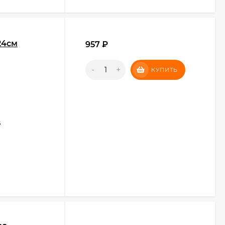
24см
957
₽
-
+
КУПИТЬ
5