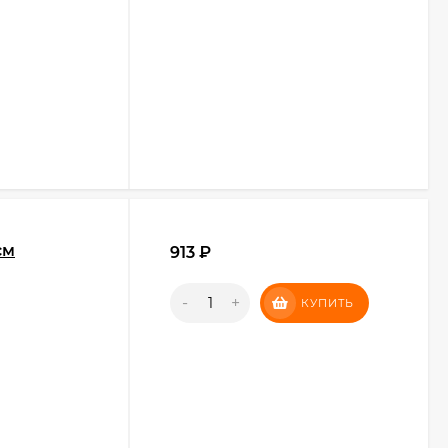
см
913
₽
-
+
КУПИТЬ