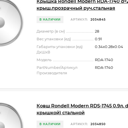
Крышка Rondell Modern RDA-1740 d=
крыш.прозрачный руч.стальная
В НАЛИЧИИ
АРТИКУЛ:
2034845
Диаметр (в см)
28
Вес упаковки (ед)
0.91
Габариты упаковки (ед)
0.34x0.28x0.04
ДхШхВ
Модель
RDA-1740
PartNumber/Артикул
RDA-1740
Производителя
Ковш Rondell Modern RDS-1745 0.9л. d
крышкой) стальной
В НАЛИЧИИ
АРТИКУЛ:
2034850