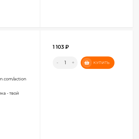
1 103
₽
-
+
КУПИТЬ
on.com/action
ка - твой