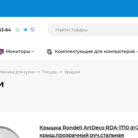
63-64
Мониторы
Комплектующие для компьютеров
техника для кухни
Посуда
Крышки
и
Крышка Rondell ArtDeco RDA-1710 d=
крыш.прозрачный руч.стальная