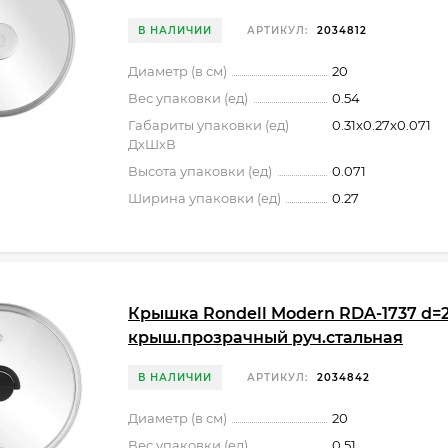
В НАЛИЧИИ
АРТИКУЛ:
2034812
Диаметр (в см)
20
Вес упаковки (ед)
0.54
Габариты упаковки (ед)
0.31x0.27x0.071
ДхШхВ
Высота упаковки (ед)
0.071
Ширина упаковки (ед)
0.27
Крышка Rondell Modern RDA-1737 d=
крыш.прозрачный руч.стальная
В НАЛИЧИИ
АРТИКУЛ:
2034842
Диаметр (в см)
20
Вес упаковки (ед)
0.51