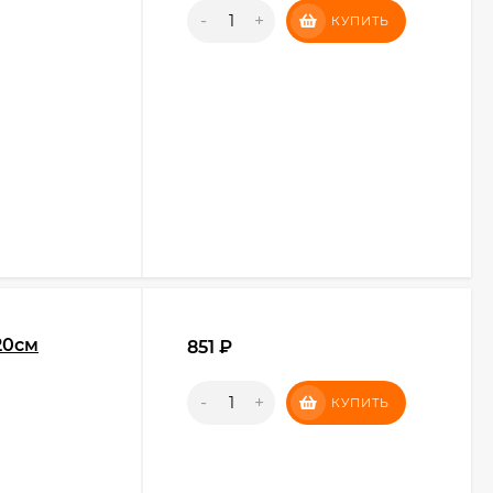
-
+
КУПИТЬ
20см
851
₽
-
+
КУПИТЬ