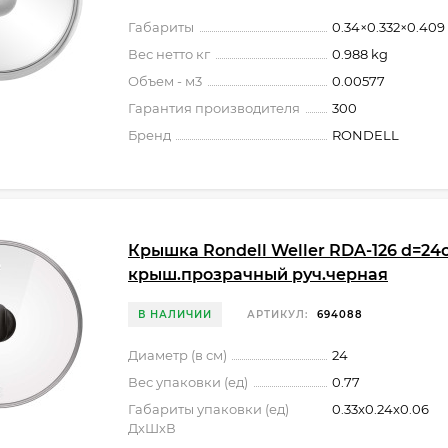
Габариты
0.34×0.332×0.409
Вес нетто кг
0.988 kg
Объем - м3
0.00577
Гарантия производителя
300
Бренд
RONDELL
Крышка Rondell Weller RDA-126 d=24
крыш.прозрачный руч.черная
В НАЛИЧИИ
АРТИКУЛ:
694088
Диаметр (в см)
24
Вес упаковки (ед)
0.77
Габариты упаковки (ед)
0.33x0.24x0.06
ДхШхВ