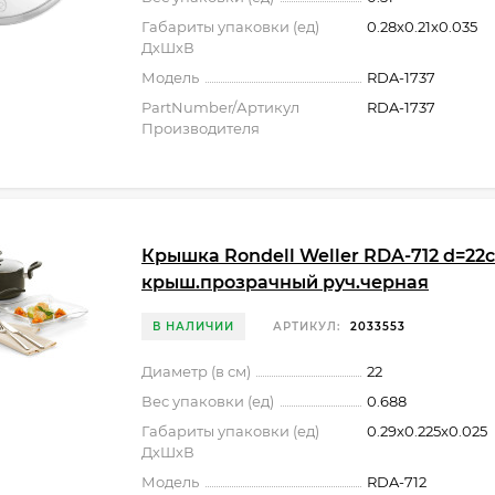
Габариты упаковки (ед)
0.28x0.21x0.035
ДхШхВ
Модель
RDA-1737
PartNumber/Артикул
RDA-1737
Производителя
Крышка Rondell Weller RDA-712 d=22
крыш.прозрачный руч.черная
В НАЛИЧИИ
АРТИКУЛ:
2033553
Диаметр (в см)
22
Вес упаковки (ед)
0.688
Габариты упаковки (ед)
0.29x0.225x0.025
ДхШхВ
Модель
RDA-712