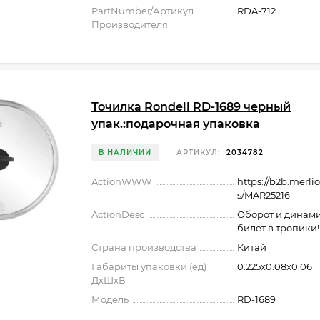
PartNumber/Артикул
RDA-712
Производителя
Точилка Rondell RD-1689 черный
упак.:подарочная упаковка
В НАЛИЧИИ
АРТИКУЛ:
2034782
ActionWWW
https://b2b.merli
s/MAR25216
ActionDesc
Оборот и динами
билет в тропики!
Страна производства
Китай
Габариты упаковки (ед)
0.225x0.08x0.06
ДхШхВ
Модель
RD-1689