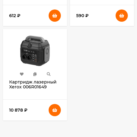
612
₽
590
₽
Картридж лазерный
Xerox 006R01649
желтый (20000стр.)
для Xerox Versant 80
10 878
₽