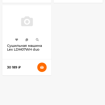
Сушильная машина
Lex LDM07WH duo
кл.энер.:A++
макс.загр.:7кг белый
(CHHI000022)
30 189
₽