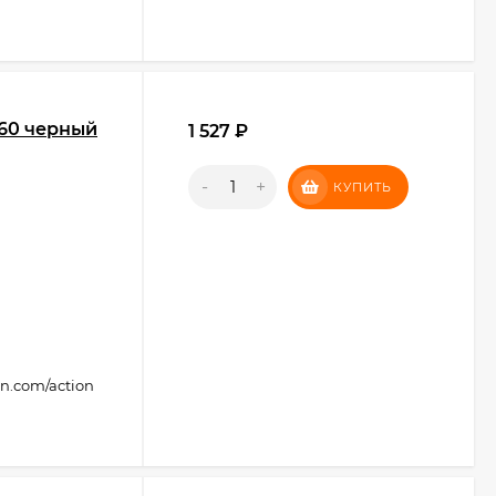
60 черный
1 527
₽
-
+
КУПИТЬ
on.com/action