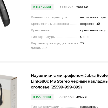
В НАЛИЧИИ
АРТИКУЛ:
2002241
Коннектор (гарнитура)
нет коннектора
Крепление микрофона
встроенный
Крепление
крепление за ух
Тип гарнитуры
моно
Верхняя граница диапазона
20
динамика
Наушники с микрофоном Jabra Evolve
Link380c MS Stereo черный накладн
оголовье (25599-999-899)
В НАЛИЧИИ
АРТИКУЛ:
2013791
Тип конструкции
накладные