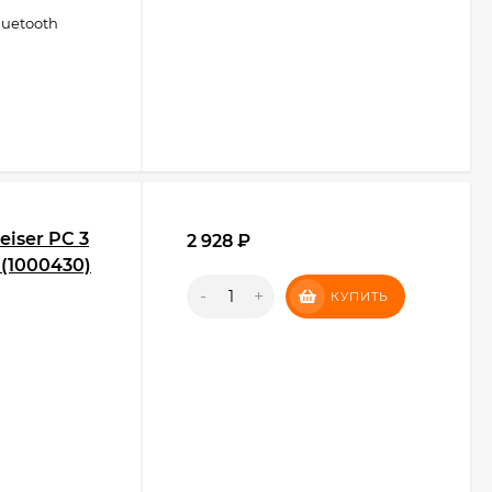
uetooth
iser PC 3
2 928
₽
(1000430)
-
+
КУПИТЬ