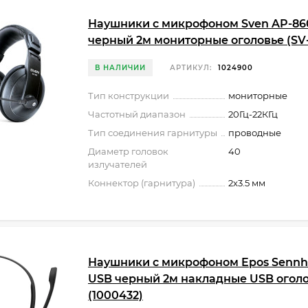
Наушники с микрофоном Sven AP-8
черный 2м мониторные оголовье (SV
В НАЛИЧИИ
АРТИКУЛ:
1024900
Тип конструкции
мониторные
Частотный диапазон
20Гц-22КГц
Тип соединения гарнитуры
проводные
Диаметр головок
40
излучателей
Коннектор (гарнитура)
2x3.5 мм
Наушники с микрофоном Epos Sennhe
USB черный 2м накладные USB огол
(1000432)