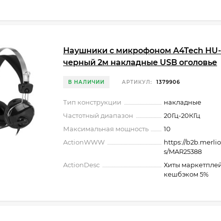
Наушники с микрофоном A4Tech HU
черный 2м накладные USB оголовье
В НАЛИЧИИ
АРТИКУЛ:
1379906
Тип конструкции
накладные
Частотный диапазон
20Гц-20КГц
Максимальная мощность
10
ActionWWW
https://b2b.merli
s/MAR25388
ActionDesc
Хиты маркетплей
кешбэком 5%