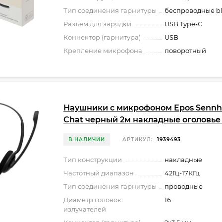
Тип соединения гарнитуры
беспроводные bl
Разъем для зарядки
USB Type-C
Коннектор (гарнитура)
USB
Крепление микрофона
поворотный
Наушники с микрофоном Epos Sennhe
Chat черный 2м накладные оголовье 
В НАЛИЧИИ
АРТИКУЛ:
1939493
Тип конструкции
накладные
Частотный диапазон
42Гц-17КГц
Тип соединения гарнитуры
проводные
Диаметр головок
16
излучателей