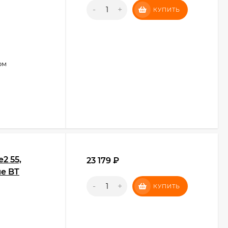
-
+
КУПИТЬ
ом
2 55,
23 179
₽
ые BT
-
+
КУПИТЬ