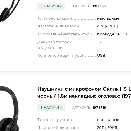
В НАЛИЧИИ
АРТИКУЛ:
1917935
Тип конструкции
накладные
Частотный диапазон
42Гц-17КГц
Тип соединения гарнитуры
проводные USB
Диаметр головок
16
излучателей
Коннектор (гарнитура)
USB
Наушники с микрофоном Оклик HS-
черный 1.8м накладные оголовье (197
В НАЛИЧИИ
АРТИКУЛ:
1978719
Тип конструкции
накладные
Частотный диапазон
20Гц-20КГц