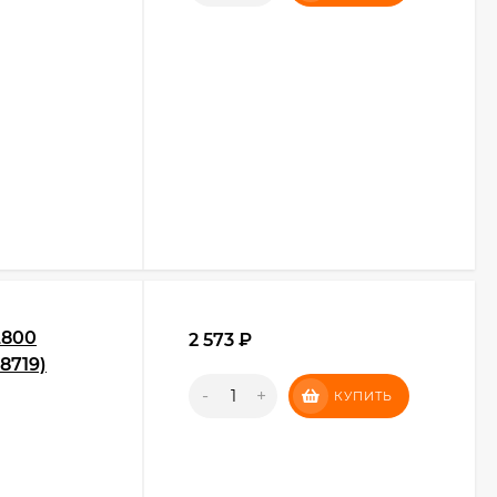
L800
2 573
₽
8719)
-
+
КУПИТЬ