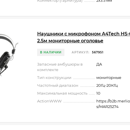
Коннектор (гарнитура)
2x3.5 мм
Наушники с микрофоном A4Tech HS-
2.5м мониторные оголовье
В НАЛИЧИИ
АРТИКУЛ:
567951
Запасные амбушюры в
ДА
комплекте
Тип конструкции
мониторные
Частотный диапазон
20Гц-20КГц
Максимальная мощность
10
ActionWWW
https://b2b.merli
s/MAR25274