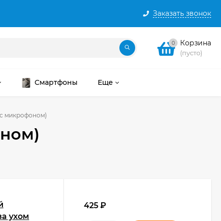
Заказать звонок
Корзина
0
(пусто)
Смартфоны
Еще
 с микрофоном)
ном)
й
425
₽
за ухом