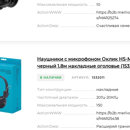
Максимальная мощность
10
ActionWWW
https://b2b.merli
s/MAR25274
ActionDesc
Счастливая сем
Наушники с микрофоном Оклик HS-
черный 1.8м накладные оголовье (153
В НАЛИЧИИ
АРТИКУЛ:
1532011
Тип конструкции
накладные
Частотный диапазон
20Гц-20КГц
Максимальная мощность
150
ActionWWW
https://b2b.merli
s/MAR25458
ActionDesc
Расширяй грани