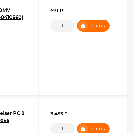
60MV
691
₽
-0410860)
-
+
КУПИТЬ
iser PC 8
3 453
₽
овье
-
+
КУПИТЬ