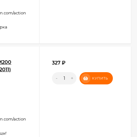
on.com/action
ерка
M200
327
₽
2011)
-
+
КУПИТЬ
on.com/action
цы!