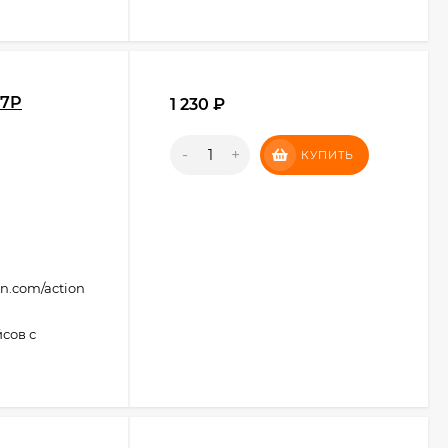
-7P
1 230
₽
-
+
КУПИТЬ
on.com/action
сов с