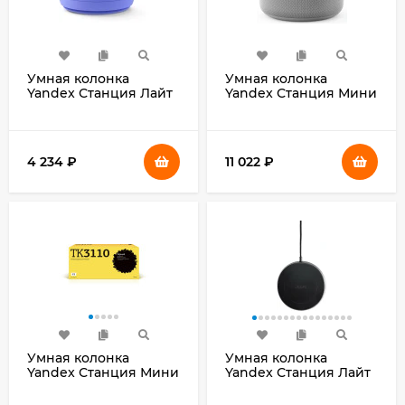
Умная колонка
Умная колонка
Yandex Станция Лайт
Yandex Станция Мини
2 без часов Алиса
3 Про Алиса черный
зеленый 6W 1.0 BT/Wi-
18W 1.0 BT/Wi-Fi
Fi 10м (YNDX-
(YNDX-00059BLK)
00028GRN)
4 234
₽
11 022
₽
Умная колонка
Умная колонка
Yandex Станция Мини
Yandex Станция Лайт
3 Про Алиса синий
2 без часов Алиса
18W 1.0 BT/Wi-Fi
coral 6W 1.0 BT/Wi-Fi