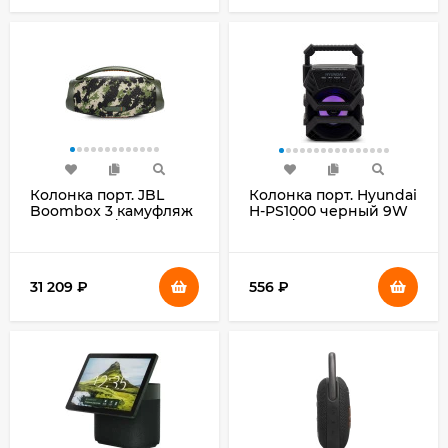
Колонка порт. JBL
Колонка порт. Hyundai
Boombox 3 камуфляж
H-PS1000 черный 9W
180W 2.1 BT/USB
1.0 BT/USB 10м
10000mAh
500mAh
(JBLBOOMBOX3SQUAD(EP/UK/AM))
31 209
₽
556
₽