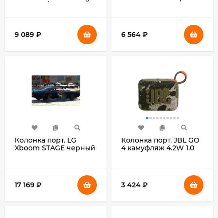
Assistant/Siri черный
30W 1.1 BT
40W 2.1 BT 4700mAh
9 089
₽
6 564
₽
Колонка порт. LG
Колонка порт. JBL GO
Xboom STAGE черный
4 камуфляж 4.2W 1.0
120W 2.1 BT 4700mAh
BT 850mAh
(STAGE301)
(JBLGO4SQUAD)
17 169
₽
3 424
₽