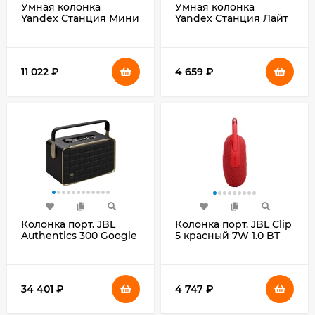
Умная колонка
Умная колонка
Yandex Станция Мини
Yandex Станция Лайт
3 Про Алиса зеленый
2 без часов Алиса
18W 1.0 BT/Wi-Fi
фиолетовый 6W 1.0
(YNDX-00059GRN)
BT/Wi-Fi 10м (YNDX-
00028VIO)
11 022
₽
4 659
₽
Колонка порт. JBL
Колонка порт. JBL Clip
Authentics 300 Google
5 красный 7W 1.0 BT
Assistant, Amazon
10м 1400mAh
Alexa черный 100W 2.1
BT 4800mAh
(JBLAUTH300BLK)
34 401
₽
4 747
₽