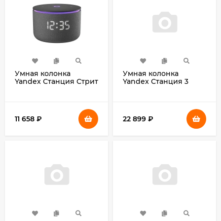
Умная колонка
Умная колонка
Yandex Станция Стрит
Yandex Станция 3
Алиса серый 30W 2.0
Алиса черный 50W 2.1
BT/Wi-Fi 10м 3300mAh
BT/Wi-Fi (YNDX-
(YNDX-00030GRY)
00060BLK)
11 658
₽
22 899
₽