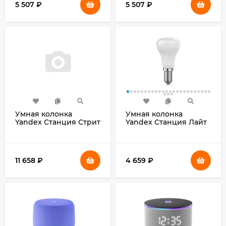
5 507
₽
5 507
₽
Умная колонка
Умная колонка
Yandex Станция Стрит
Yandex Станция Лайт
Алиса черный 30W
2 без часов Алиса
2.0 BT/Wi-Fi 10м
графитовый 6W 1.0
3300mAh (YNDX-
BT/Wi-Fi 10м (YNDX-
00030BLK)
00028GRY)
11 658
₽
4 659
₽