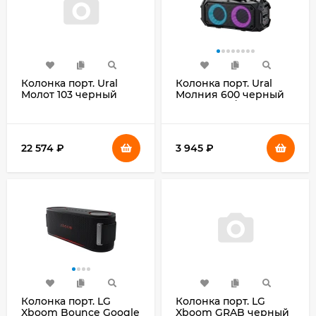
Колонка порт. Ural
Колонка порт. Ural
Молот 103 черный
Молния 600 черный
1200W 1.1
60W 2.0 BT/3.5Jack
BT/3.5Jack/USB-C 15м
3000mAh (УРАЛ
7000mAh (УРАЛ
МОЛНИЯ 600)
МОЛОТ 103)
22 574
₽
3 945
₽
Колонка порт. LG
Колонка порт. LG
Xboom Bounce Google
Xboom GRAB черный