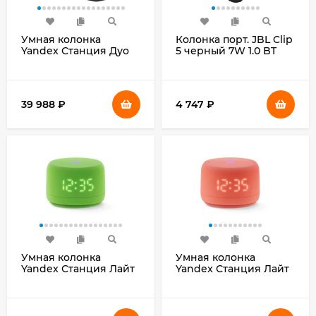
Умная колонка
Колонка порт. JBL Clip
Yandex Станция Дуо
5 черный 7W 1.0 BT
Макс Zigbee Алиса
10м 1400mAh
зеленый 60W 2.1
BT/Wi-Fi 10м (YNDX-
00055GRN)
39 988
₽
4 747
₽
Умная колонка
Умная колонка
Yandex Станция Лайт
Yandex Станция Лайт
2 Алиса зеленый 6W
2 Алиса coral 6W 1.0
1.0 BT/Wi-Fi 10м (YNDX-
BT/Wi-Fi 10м (YNDX-
00026GRN)
00026ORG)