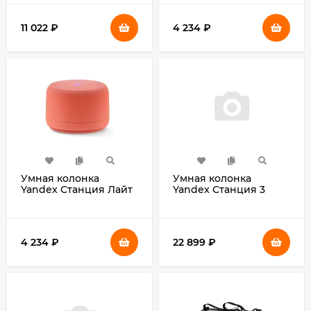
(YNDX-00059BLU)
10м (YNDX-00028ORG)
11 022
₽
4 234
₽
Умная колонка
Умная колонка
Yandex Станция Лайт
Yandex Станция 3
2 без часов Алиса
Алиса фиолетовый
синий 6W 1.0 BT/Wi-Fi
50W 2.1 BT/Wi-Fi
10м (YNDX-00028BLU)
(YNDX-00060PPL)
4 234
₽
22 899
₽