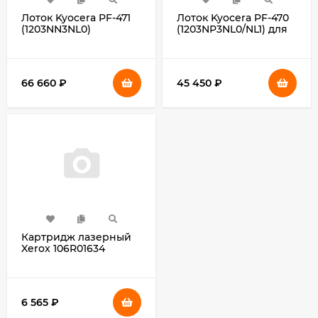
Лоток Kyocera PF-471
Лоток Kyocera PF-470
(1203NN3NL0)
(1203NP3NL0/NL1) для
FS-
6025MFP/B/6030MFP/6525/6530MFP/C8020/C8025MFP/C8520MFP/C8525MFP
66 660
₽
45 450
₽
Картридж лазерный
Xerox 106R01634
черный (2000стр.) для
Xerox Ph
6000/6010N/WC 6015
6 565
₽