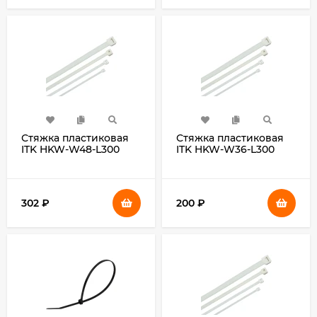
Стяжка пластиковая
Стяжка пластиковая
ITK HKW-W48-L300
ITK HKW-W36-L300
300x4.8мм
300x3.6мм (упак:100шт)
(упак:100шт) полиамид
полиамид внешний
внешний (-25/+75)
(-25/+75) белый
белый
302
₽
200
₽