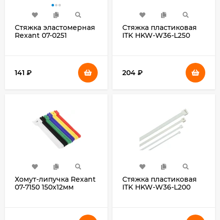
Стяжка эластомерная
Стяжка пластиковая
Rexant 07-0251
ITK HKW-W36-L250
250x3.6мм (упак:100шт)
250x3.6мм (упак:100шт)
полиамид черный
полиамид внешний
(-25/+75) белый
141
₽
204
₽
Хомут-липучка Rexant
Стяжка пластиковая
07-7150 150x12мм
ITK HKW-W36-L200
(упак:12шт) полиамид
200x3.6мм (упак:100шт)
полиамид внешний
(-25/+75) белый