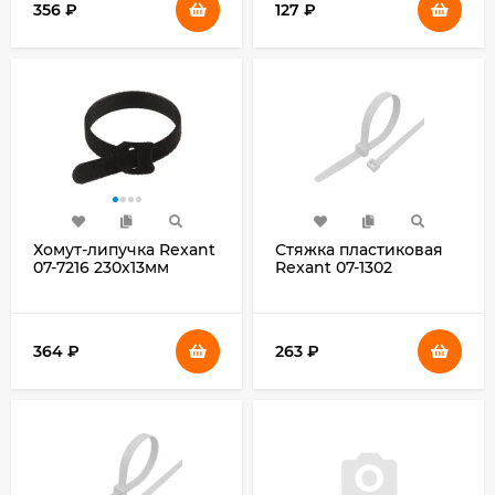
356
₽
127
₽
Хомут-липучка Rexant
Стяжка пластиковая
07-7216 230x13мм
Rexant 07-1302
(упак:12шт) полиамид
300x4.8мм
черный
(упак:100шт) нейлон
внешний (-30/+80)
белый
364
₽
263
₽