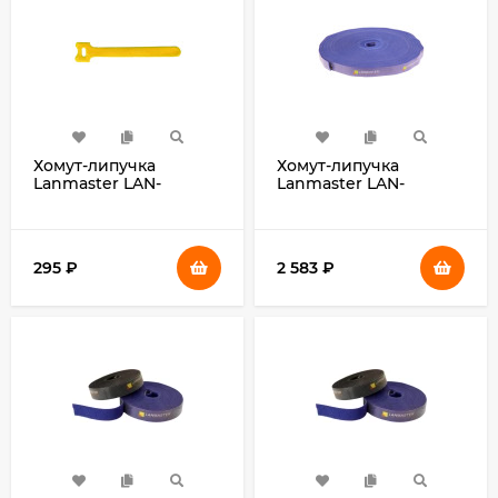
Хомут-липучка
Хомут-липучка
Lanmaster LAN-
Lanmaster LAN-
VCM135-YL 135x12мм
VCM30M-BL
(упак:20шт) нейлон/
30000x20мм (упак:1шт)
полиэтилен внутри
нейлон/полиэтилен
помещений жёлтый
внутри помещений
295
₽
2 583
₽
синий