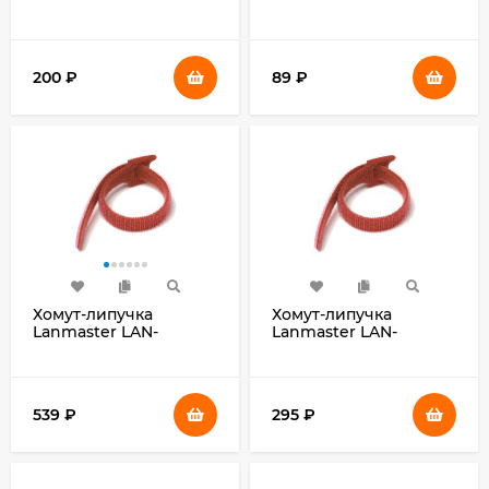
200x4.8мм
100 100x2.5мм
(упак:100шт) полиамид
(упак:100шт) нейлон
внешний (-25/+75)
белый
черный
200
₽
89
₽
Хомут-липучка
Хомут-липучка
Lanmaster LAN-
Lanmaster LAN-
VCM210-RD 210x16мм
VCM135-RD 135x12мм
(упак:20шт) нейлон/
(упак:20шт) нейлон/
полиэтилен внутри
полиэтилен внутри
помещений красный
помещений красный
539
₽
295
₽