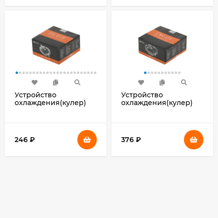
Устройство
Устройство
охлаждения(кулер)
охлаждения(кулер)
ID-Cooling DK-01S Soc-
ID-Cooling DK-01 Soc-
AM5/AM4/1200/1700/1851
AM5/AM4/1200/1700/1851
черный 3-pin 24dB Al
черный 4-pin 29dB Al
65W 144gr Ret
95W 195gr Ret
246
₽
376
₽