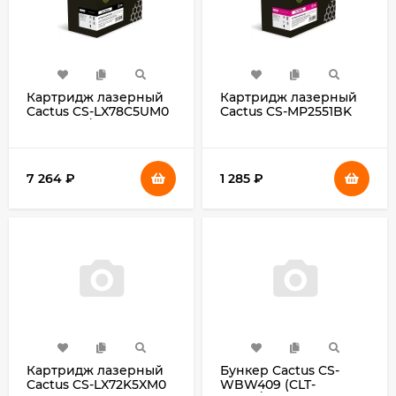
Картридж лазерный
Картридж лазерный
Cactus CS-LX78C5UM0
Cactus CS-MP2551BK
78C5UM0/78C5UME
841587 черный
пурпурный (7000стр.)
(10000стр.) для Ricoh
для Lexmark
type MPC2551E/C2051/
CX421/CX622ade/CS521dn/CX625adhe/CS622de
С2551 с чипом
7 264
₽
1 285
₽
с чипом
Картридж лазерный
Бункер Cactus CS-
Cactus CS-LX72K5XM0
WBW409 (CLT-