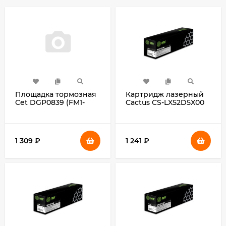
Площадка тормозная
Картридж лазерный
Cet DGP0839 (FM1-
Cactus CS-LX52D5X00
P580) для Canon
52D5X00 черный
MF443dw/445dw/641Cw/643Cdw/645Cx/742Cdw
(45000стр.) для
Lexmark MS811/MS812
1 309
₽
1 241
₽