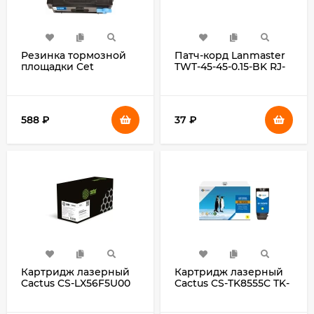
Резинка тормозной
Патч-корд Lanmaster
площадки Cet
TWT-45-45-0.15-BK RJ-
CET361086PT для
45 вил.-вилка RJ-45
Kyocera Ecosys
кат.5E 0.15м черный
M2040dn/M2135dn/M2540dn/M2640idw
ПВХ (уп.:1шт)
588
₽
37
₽
Картридж лазерный
Картридж лазерный
Cactus CS-LX56F5U00
Cactus CS-TK8555C TK-
56F5U00 черный
8555C голубой
(25000стр.) для
(24000стр.) для