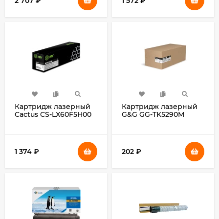
2 707
₽
1 572
₽
Картридж лазерный
Картридж лазерный
Cactus CS-LX60F5H00
G&G GG-TK5290M
60F5H00 черный
TK5290M пурпурный
(10000стр.) для
(13000стр.) для
Lexmark
Kyocera ECOSYS
MX310/MX410/MX510/MX511
P7240cdn
1 374
₽
202
₽