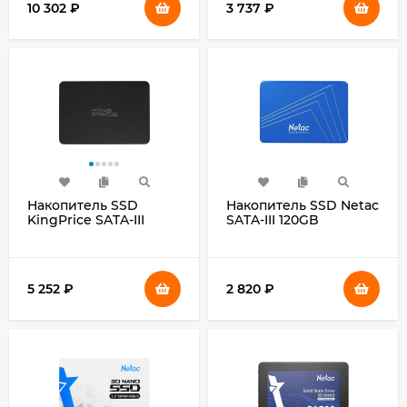
10 302
₽
3 737
₽
Накопитель SSD
Накопитель SSD Netac
KingPrice SATA-III
SATA-III 120GB
480GB KPSS480G2 2.5"
NT01N535S-120G-S3X
N535S 2.5"
5 252
₽
2 820
₽