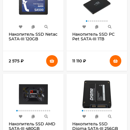
Накопитель SSD Netac
Накопитель SSD PC
SATA-III 120GB
Pet SATA-III 1TB
NT01SA500-120-S3X
PCPS001T2 2.5" OEM
SA500 2.5"
2 575
₽
11 110
₽
Накопитель SSD AMD
Накопитель SSD
SATA-III 480GB
Digma SATA-III 256GB