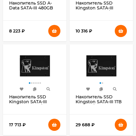
Накопитель SSD A-
Накопитель SSD
Data SATA-III 480GB
Kingston SATA-III
ASU630SS-480GQ-R
256GB SKC600/256G
Ultimate SU630 2.5"
KC600 2.5"
8 223
₽
10 316
₽
Накопитель SSD
Накопитель SSD
Kingston SATA-III
Kingston SATA-III 1TB
512GB SKC600/512G
SKC600/1024G KC600
KC600 2.5"
2.5"
17 713
₽
29 688
₽