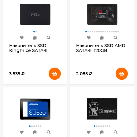
Накопитель SSD
Накопитель SSD AMD
KingPrice SATA-III
SATA-III 120GB
240GB KPSS240G2 2.5"
R5SL120G Radeon R5
2.5"
3 535
₽
2 085
₽