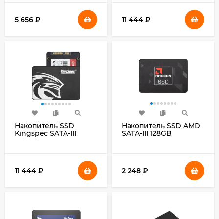
5 656
₽
11 444
₽
Накопитель SSD
Накопитель SSD AMD
Kingspec SATA-III
SATA-III 128GB
960GB P4-960 2.5"
R5SL128G Radeon R5
2.5"
11 444
₽
2 248
₽