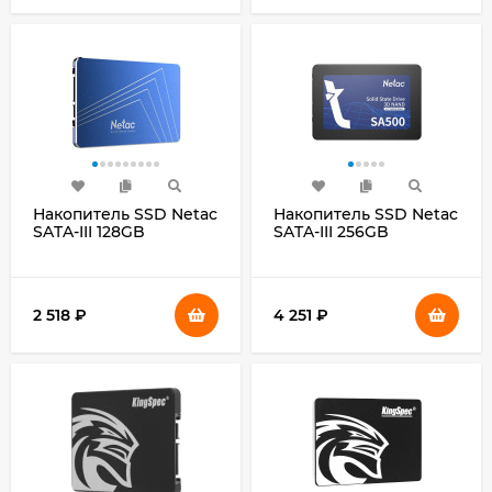
Накопитель SSD Netac
Накопитель SSD Netac
SATA-III 128GB
SATA-III 256GB
NT01N600S-128G-S3X
NT01SA500-256-S3X
N600S 2.5"
SA500 2.5"
2 518
₽
4 251
₽