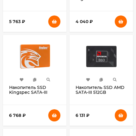
R5SL480G Radeon R5
DGSR2256GS93T Run
2.5"
S9 2.5"
5 763
₽
4 040
₽
Накопитель SSD
Накопитель SSD AMD
Kingspec SATA-III
SATA-III 512GB
512GB P3-512 2.5"
R3SL0512G2 Radeon R3
2.5"
6 768
₽
6 131
₽