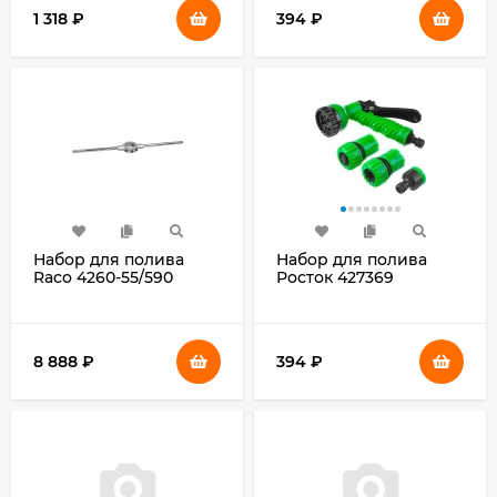
1 318
₽
394
₽
Набор для полива
Набор для полива
Raco 4260-55/590
Росток 427369
8 888
₽
394
₽