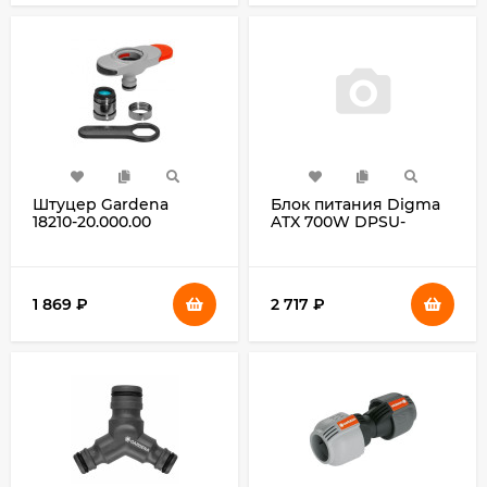
Штуцер Gardena
Блок питания Digma
18210-20.000.00
ATX 700W DPSU-
700W-WH 80+ white
(20+4pin) APFC 120mm
fan 6xSATA RTL
1 869
₽
2 717
₽