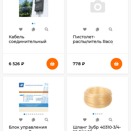
Кабель
Пистолет-
соединительный
распылитель Raco
Gardena 01280-
501C 1/2" бежевый/
20.000.00 белый
зеленый (4255-
55/501C)
6 526
₽
778
₽
Блок управления
Шланг Зубр 40310-3/4-