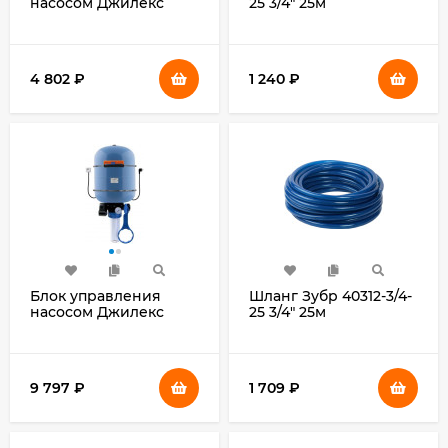
насосом Джилекс
25 3/4" 25м
КРАБ-Т 18 (9090)
поливочный
оранжевый
4 802
₽
1 240
₽
Блок управления
Шланг Зубр 40312-3/4-
насосом Джилекс
25 3/4" 25м
Краб 50 (9030)
поливочный
армированный синий
9 797
₽
1 709
₽