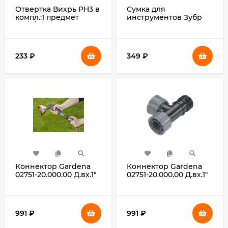
Отвертка Вихрь PH3 в
Сумка для
компл.:1 предмет
инструментов Зубр
(73/6/2/3)
38650 10карм. черный
233
₽
349
₽
Коннектор Gardena
Коннектор Gardena
02751-20.000.00 Д.вх.1"
02751-20.000.00 Д.вх.1"
Д.вых.1" черный
Д.вых.1" черный
991
₽
991
₽