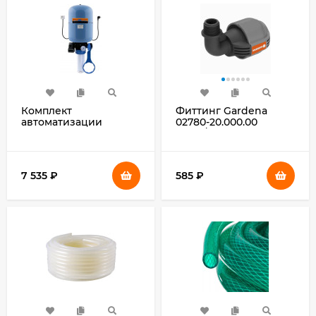
Комплект
Фиттинг Gardena
автоматизации
02780-20.000.00
Джилекс Краб 24
Д.вх.1/2"
(9029)
7 535
₽
585
₽