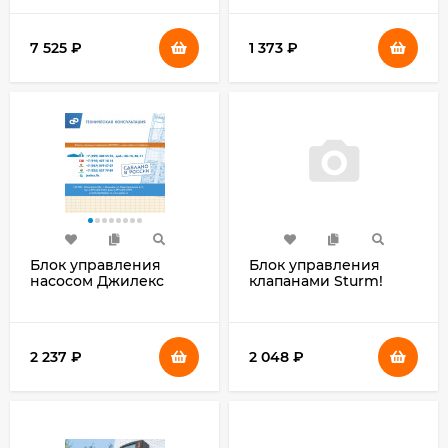
(8701)
армированный
зеленый
7 525
₽
1 373
₽
Блок управления
Блок управления
насосом Джилекс
клапанами Sturm!
9001
WPA10 синий
2 237
₽
2 048
₽