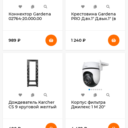
Коннектор Gardena
Крестовина Gardena
02764-20.000.00
PRO Д.вх.1" Д.вых.1" (в
Д.вх.3/4"
компл.:5
предметовпред.)
(02750-20.000.00)
989
₽
1 240
₽
Дождеватель Karcher
Корпус фильтра
CS 9 круговой желтый
Джилекс 1 М 20"
черный (2.645-024.0)
синий черный (9059)