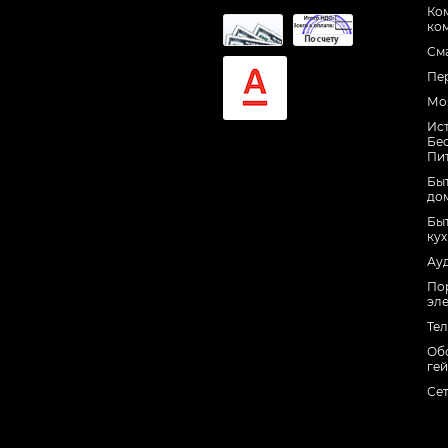
Ко
ко
См
Пе
Мо
Ис
Бе
Пи
Быт
до
Быт
ку
Ау
По
эл
Те
Об
ге
Се