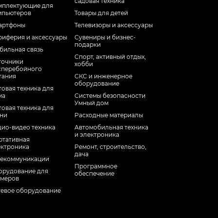
садовая техника
мплектующие для
мпьютеров
Товары для детей
артфоны
Телевизоры и аксессуары
риферия и аксессуары
Сувениры и бизнес-
подарки
бильная связь
Спорт, активный отдых,
точники
хобби
сперебойного
тания
СКС и инженерное
оборудование
овая техника для
ма
Системы безопасности
Умный дом
овая техника для
хни
Расходные материалы
дио-видео техника
Автомобильная техника
и электроника
ртативная
ектроника
Ремонт, строительство,
дача
лекоммуникации
Программное
орудование для
обеспечение
ймеров
тевое оборудование