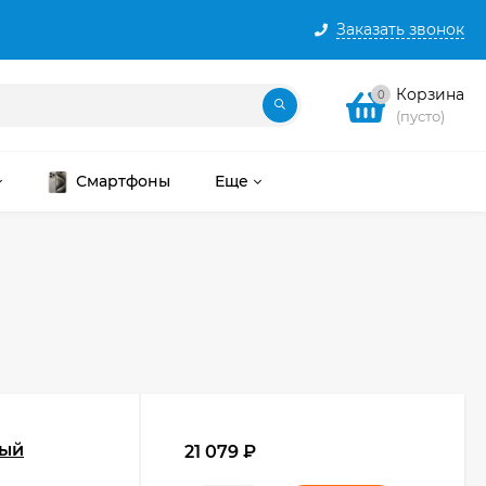
Заказать звонок
Корзина
0
(пусто)
Смартфоны
Еще
лый
21 079
₽