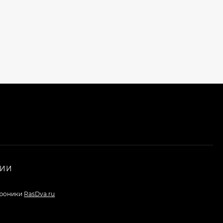
НИИ
троники
RasDva.ru