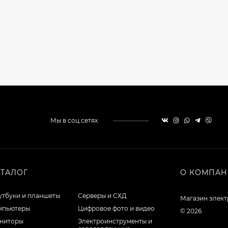
Мы в соц.сетях
АТАЛОГ
О КОМПА
утбуки и планшеты
Серверы и СХД
Магазин элек
мпьютеры
Цифровое фото и видео
© 2026
ниторы
Электроинструменты и