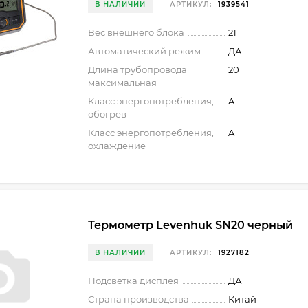
В НАЛИЧИИ
АРТИКУЛ:
1939541
Вес внешнего блока
21
Автоматический режим
ДА
Длина трубопровода
20
максимальная
Класс энергопотребления,
A
обогрев
Класс энергопотребления,
A
охлаждение
Термометр Levenhuk SN20 черный
В НАЛИЧИИ
АРТИКУЛ:
1927182
Подсветка дисплея
ДА
Страна производства
Китай