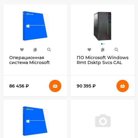
Операционная
ПО Microsoft Windows
система Microsoft
Rmt Dsktp Svcs CAL
Windows Server Std
2019 MLP 5 User CAL 64
2022 64Bit Eng 1pk
bit Eng BOX (6VC-
DSP OEI DVD 16 Core
03805)
(P73-08328)
86 456
₽
90 395
₽