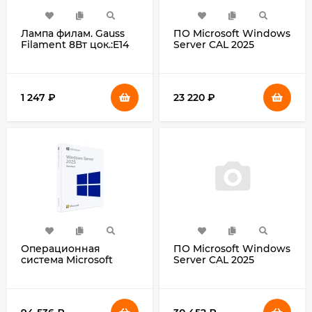
Лампа филам. Gauss
ПО Microsoft Windows
Filament 8Вт цок.:E14
Server CAL 2025
свеча 220B
English 1pk DSP OEI
св.свеч.бел.теп.
5Clt Dev CAL (EP2-
(упак.:10шт) (42118)
25243)
1 247
₽
23 220
₽
Операционная
ПО Microsoft Windows
система Microsoft
Server CAL 2025
Windows Server Std
English 1pk DSP OEI 5
2025 64Bit Eng 1pk
Clt User CAL (EP2-
DSP OEI DVD 16 Core
25279)
(EP2-25187)