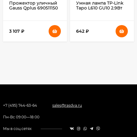
Прожектор уличный
Умная лампа TP-Link
Gauss Qplus 690511150
Tapo L610 GU10 2.9Вт
светодиодный
Wi-Fi (упак.:1шт)
150Втсерый
3 107
₽
642
₽
+7 (495) 744-63-64
sales@rasdva.ru
Пн-Вс 09:00—18:00
Мы в соц.сетях