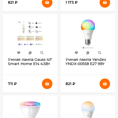
821
₽
1 173
₽
Умная лампа Gauss IoT
Умная лампа Yandex
Smart Home E14 4.5Вт
YNDX-00558 E27 9Вт
495lm Wi-Fi (упак.:1шт)
806lm Wi-Fi (упак.:1шт)
(1260112)
711
₽
821
₽