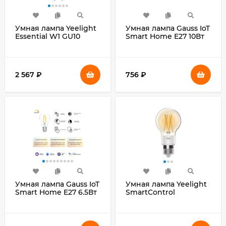
Умная лампа Yeelight
Умная лампа Gauss IoT
Essential W1 GU10
Smart Home E27 10Вт
4.5Вт 350lm Wi-Fi
1055lm Wi-Fi (упак.:1шт)
(упак.:4шт)
(1080112)
(YGYC0120005WTEU)
2 567
₽
756
₽
Умная лампа Gauss IoT
Умная лампа Yeelight
Smart Home E27 6.5Вт
SmartControl
806lm Wi-Fi (упак.:1шт)
YLDP12YL E27 700lm
(1200112)
Wi-Fi (упак.:1шт)