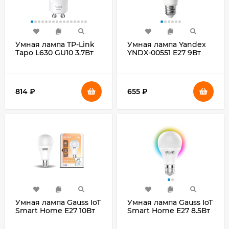
Умная лампа TP-Link
Умная лампа Yandex
Tapo L630 GU10 3.7Вт
YNDX-00551 E27 9Вт
350lm Wi-Fi (упак.:1шт)
806lm Wi-Fi (упак.:1шт)
814
₽
655
₽
Умная лампа Gauss IoT
Умная лампа Gauss IoT
Smart Home E27 10Вт
Smart Home E27 8.5Вт
1055lm Wi-Fi (упак.:1шт)
806lm Wi-Fi (1170112)
(1070112)