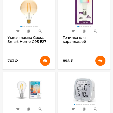
Умная лампа Gauss
Точилка для
Smart Home G95 E27
карандашей
Wi-Fi (1320112)
механическая Kw-Trio
307A 1 отверстие
металл ассорти
703
₽
898
₽