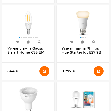
Умная лампа Gauss
Умная лампа Philips
Smart Home C35 E14
Hue Starter Kit E27 9Вт
4.5Вт 495lm (1230112)
806lm (упак.:3шт)
(929001821620)
644
₽
8 777
₽