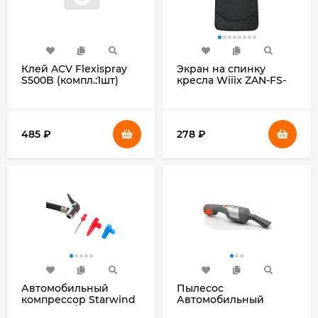
Клей ACV Flexispray
Экран на спинку
S500B (компл.:1шт)
кресла Wiiix ZAN-FS-
RU черный
485
₽
278
₽
Автомобильный
Пылесос
компрессор Starwind
Автомобильный
CC-120 15л/мин шланг
Berkut SVC-300