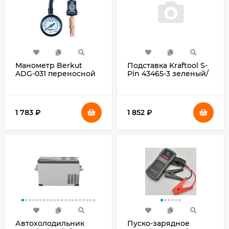
Манометр Berkut
Подставка Kraftool S-
ADG-031 переносной
Pin 43465-3 зеленый/
(00-00000698)
черный
1 783
₽
1 852
₽
Автохолодильник
Пуско-зарядное