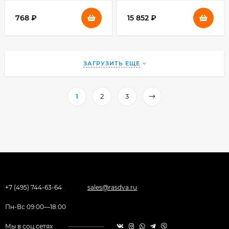
768
₽
15 852
₽
ЗАГРУЗИТЬ ЕЩЕ
1
2
3
+7 (495) 744-63-64
sales@rasdva.ru
Пн-Вс 09:00—18:00
Мы в соц.сетях