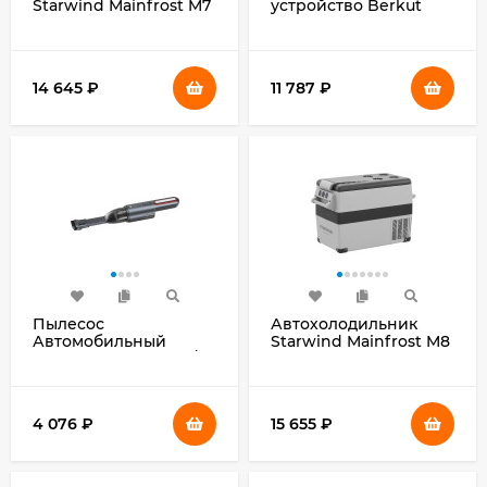
Starwind Mainfrost M7
устройство Berkut
35л 60Вт серый
JSL-27000
14 645
₽
11 787
₽
Пылесос
Автохолодильник
Автомобильный
Starwind Mainfrost M8
Navitel CL100 серый/
45л 60Вт серый
серый 100Вт
4 076
₽
15 655
₽