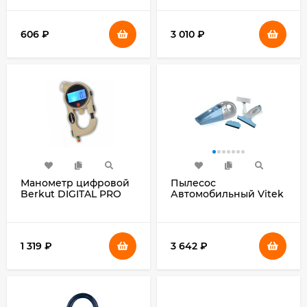
0.45м
серый/оранжевый
85Вт
606
₽
3 010
₽
Манометр цифровой
Пылесос
Berkut DIGITAL PRO
Автомобильный Vitek
переносной (00-
VT-1811 синий 60Вт
00001456)
1 319
₽
3 642
₽