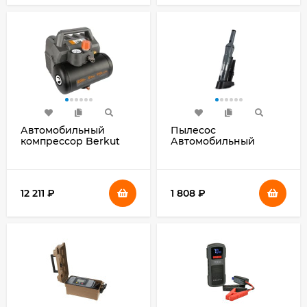
Автомобильный
Пылесос
компрессор Berkut
Автомобильный
Smart Power SAC-400
Coolfort CF-3060
110л/мин шланг 3.1м
черный 85Вт
12 211
₽
1 808
₽