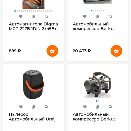
Автомагнитола Digma
Автомобильный
MCP-227B 1DIN 2x45Вт
компрессор Berkut
v5.0 USB 2.0 AUX 2
R24 98л/мин шланг
ПДУ
7.5м
889
₽
20 433
₽
Пылесос
Автомобильный
Автомобильный Ural
компрессор Berkut
Смерч 3000 черный/
SA-03 32л/мин шланг
красный 75Вт
7.5м