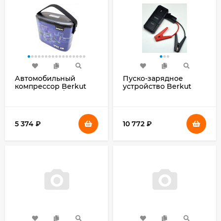
Автомобильный
Пуско-зарядное
компрессор Berkut
устройство Berkut
SPEC-3M 40л/мин
JSL-25000
шланг 0.6м
5 374
₽
10 772
₽