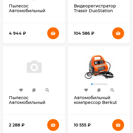
Пылесос
Видеорегистратор
Автомобильный
Trassir DuoStation
Berkut VAC-500
4432R AF
серый/оранжевый
230Вт
4 944
₽
104 586
₽
Пылесос
Автомобильный
Автомобильный
компрессор Berkut
Navitel CL80 черный
Smart Power SAC-280
80Вт
180л/мин шланг 3.1м
2 288
₽
10 555
₽