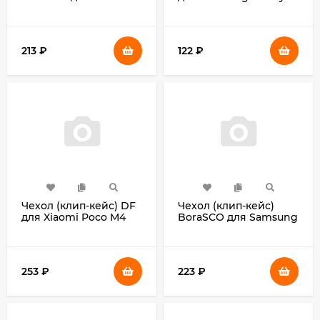
Blade A31 Plus
A03 sCase-127
прозрачный (40857)
прозрачный
213
₽
122
₽
Чехол (клип-кейс) DF
Чехол (клип-кейс)
для Xiaomi Poco M4
BoraSCO для Samsung
Pro 5G poOriginal-05
Galaxy A03
синий
прозрачный (70085)
253
₽
223
₽