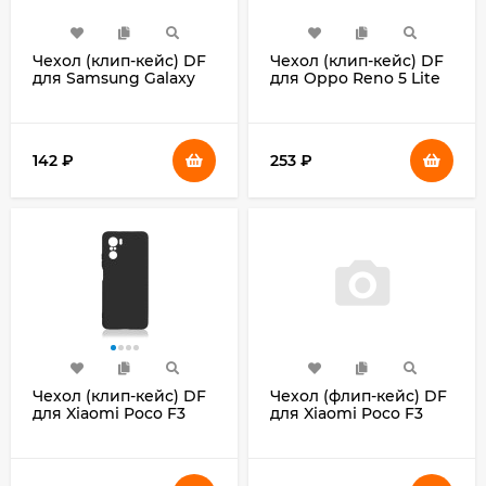
Чехол (клип-кейс) DF
Чехол (клип-кейс) DF
для Samsung Galaxy
для Oppo Reno 5 Lite
A32 sCase-116
oOriginal-11 красный
прозрачный (DF
(DF OORIGINAL-11
SCASE-116)
(RED))
142
₽
253
₽
Чехол (клип-кейс) DF
Чехол (флип-кейс) DF
для Xiaomi Poco F3
для Xiaomi Poco F3
poOriginal-04 черный
poFlip-04 синий (DF
(DF POORIGINAL-04
POFLIP-04 (BLUE))
(BLACK))