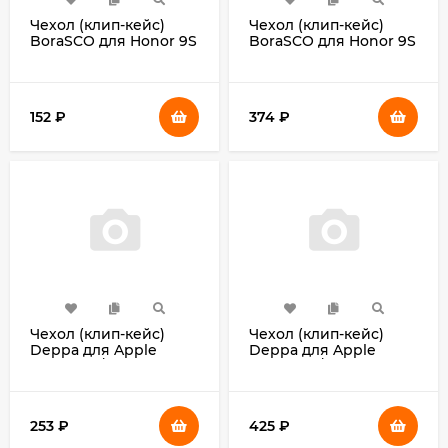
Чехол (клип-кейс)
Чехол (клип-кейс)
BoraSCO для Honor 9S
BoraSCO для Honor 9S
прозрачный (38850)
Silicone Case черный
(38857)
152
₽
374
₽
Чехол (клип-кейс)
Чехол (клип-кейс)
Deppa для Apple
Deppa для Apple
iPhone 12/12 Pro Gel
iPhone 12/12 Pro Liquid
Color розовый (87754)
Silicone зеленый
(87720)
253
₽
425
₽