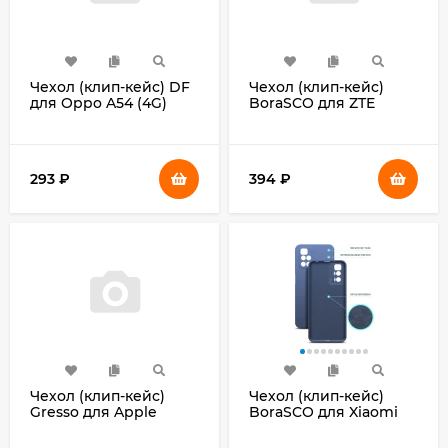
Чехол (клип-кейс) DF
Чехол (клип-кейс)
для Oppo A54 (4G)
BoraSCO для ZTE
oOriginal-12 черный
Blade A31 Silicone Case
(DF OORIGINAL-12
черный (40269)
(BLACK))
293
₽
394
₽
Чехол (клип-кейс)
Чехол (клип-кейс)
Gresso для Apple
BoraSCO для Xiaomi
iPhone 13 Meridian
Redmi 10 Microfiber
черный (GR17MRN1144)
Case синий (40473)