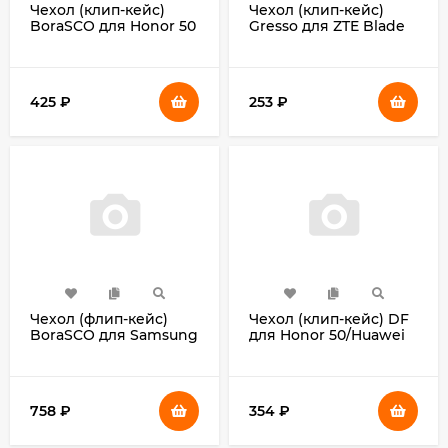
Чехол (клип-кейс)
Чехол (клип-кейс)
BoraSCO для Honor 50
Gresso для ZTE Blade
Lite ArtWorks
L210 Meridian
прозрачный/рисунок
золотистый/синий
(51284)
(GR17AAAE9038)
425
₽
253
₽
Чехол (флип-кейс)
Чехол (клип-кейс) DF
BoraSCO для Samsung
для Honor 50/Huawei
Galaxy A23 Book Case
Nova 9 hwOriginal-25
черный (70219)
синий (HWORIGINAL-
25 (BLUE))
758
₽
354
₽