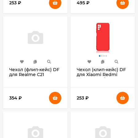
253
₽
495
₽
Чехол (флип-кейс) DF
Чехол (клип-кейс) DF
для Realme C21
для Xiaomi Redmi
rmFlip-16 черный (DF
Note 10 (5G)/Poco M3
RMFLIP-16 (BLACK))
Pro xiOriginal-22
красный (DF
XIORIGINAL-22 (RED))
354
₽
253
₽