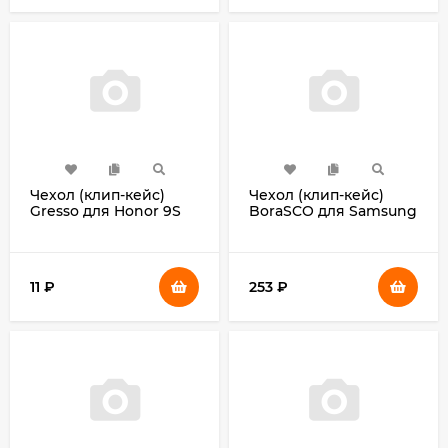
Чехол (клип-кейс)
Чехол (клип-кейс)
Gresso для Honor 9S
BoraSCO для Samsung
Air_matt темно-синий
Galaxy A52 Microfiber
(GR17AIR696)
Case красный (39824)
11
₽
253
₽