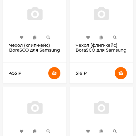
Чехол (клип-кейс)
Чехол (флип-кейс)
BoraSCO для Samsung
BoraSCO для Samsung
Galaxy A03 Microfiber
Galaxy A03 Book Case
Case черный (70094)
синий (70088)
455
₽
516
₽