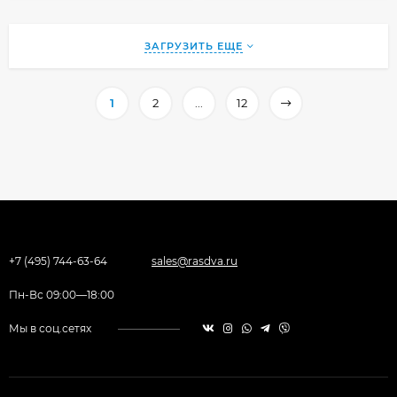
ЗАГРУЗИТЬ ЕЩЕ
1
2
...
12
+7 (495) 744-63-64
sales@rasdva.ru
Пн-Вс 09:00—18:00
Мы в соц.сетях