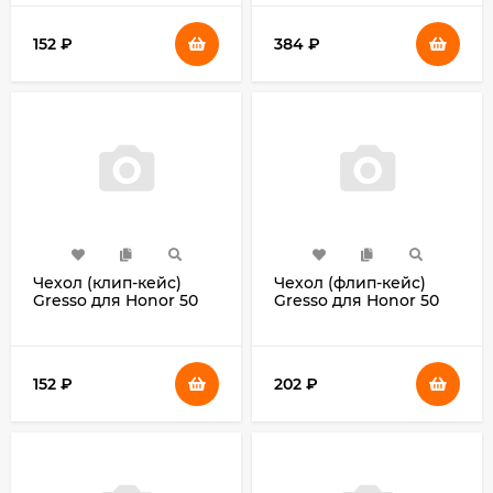
152
₽
384
₽
Чехол (клип-кейс)
Чехол (флип-кейс)
Gresso для Honor 50
Gresso для Honor 50
Lite Meridian черный
Lite Atlant Pro черный
(GR17MRN1184)
(GR15ATL652)
152
₽
202
₽