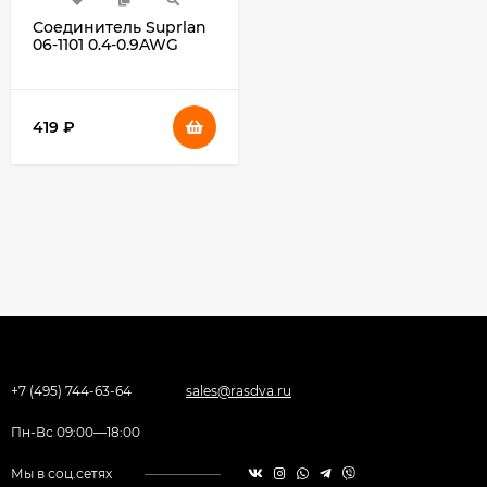
Соединитель Suprlan
06-1101 0.4-0.9AWG
(упак.:100шт)
419
₽
+7 (495) 744-63-64
sales@rasdva.ru
Пн-Вс 09:00—18:00
Мы в соц.сетях