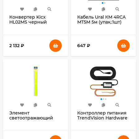
Конвертер Kicx
Кабель Ural КМ 4RCA
HL02MS черный
МТ5М 5м (упак.:1шт)
двухканальный
(упак.:1шт)
2 132
₽
647
₽
Элемент
Контроллер питания
светоотражающий
TrendVision Hardware
Wiiix LS-3 браслет
Kit miniUSB