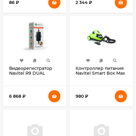
86
₽
2 344
₽
Видеорегистратор
Контроллер питания
Navitel R9 DUAL
Navitel Smart Box Max
черный 12Mpix
черный 4.5м Вход 12-
1080x1920 1080p 170гр.
40 В, выход 5В 2А,
GPS
защита от разряда
аккумулятора, таймер
6 868
₽
980
₽