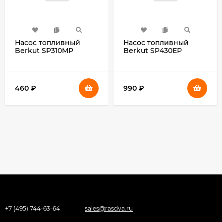
Насос топливный
Насос топливный
Berkut SP310MP
Berkut SP430ЕР
460
₽
990
₽
+7 (495) 744-63-64
sales@rasdva.ru