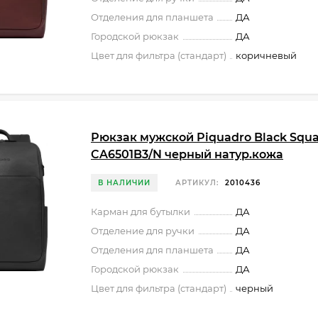
Отделения для планшета
ДА
Городской рюкзак
ДА
Цвет для фильтра (стандарт)
коричневый
Рюкзак мужской Piquadro Black Squ
CA6501B3/N черный натур.кожа
В НАЛИЧИИ
АРТИКУЛ:
2010436
Карман для бутылки
ДА
Отделение для ручки
ДА
Отделения для планшета
ДА
Городской рюкзак
ДА
Цвет для фильтра (стандарт)
черный