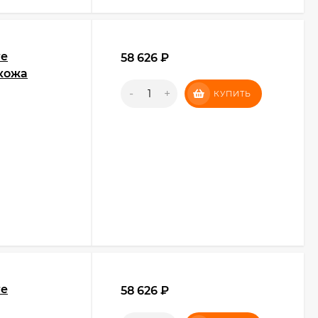
re
58 626
₽
.кожа
-
+
КУПИТЬ
re
58 626
₽