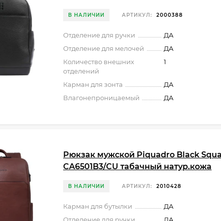
В НАЛИЧИИ
АРТИКУЛ:
2000388
Отделение для ручки
ДА
Отделение для мелочей
ДА
Количество внешних
1
отделений
Карман для зонта
ДА
Влагонепроницаемый
ДА
Рюкзак мужской Piquadro Black Squ
CA6501B3/CU табачный натур.кожа
В НАЛИЧИИ
АРТИКУЛ:
2010428
Карман для бутылки
ДА
Отделение для ручки
ДА