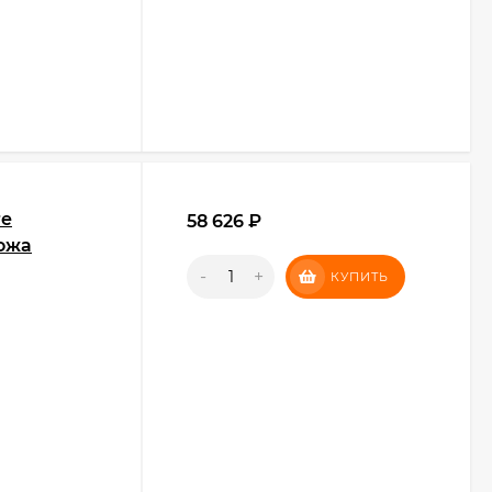
re
58 626
₽
ожа
-
+
КУПИТЬ