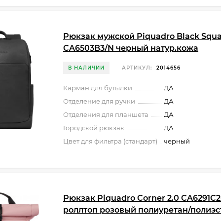
Рюкзак мужской Piquadro Black Squ
CA6503B3/N черный натур.кожа
В НАЛИЧИИ
АРТИКУЛ:
2014656
Карман для бутылки
ДА
Отделение для ручки
ДА
Отделения для планшета
ДА
Городской рюкзак
ДА
Цвет для фильтра (стандарт)
черный
Рюкзак Piquadro Corner 2.0 CA6291
роллтоп розовый полиуретан/полиэс