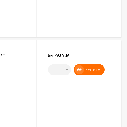
are
54 404
₽
-
+
КУПИТЬ