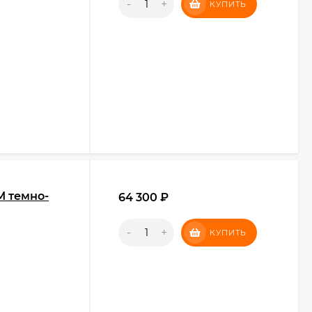
-
+
КУПИТЬ
M темно-
64 300
₽
-
+
КУПИТЬ