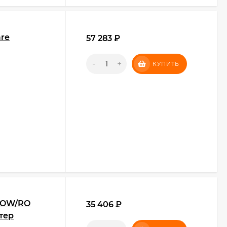
are
57 283
₽
-
+
КУПИТЬ
C2OW/RO
35 406
₽
тер