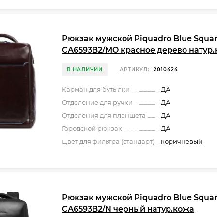
Рюкзак мужской Piquadro Blue Squa
CA6593B2/MO красное дерево натур
В НАЛИЧИИ
АРТИКУЛ:
2010424
Карман для бутылки
ДА
Отделение для ручки
ДА
Отделения для планшета
ДА
Городской рюкзак
ДА
Цвет для фильтра (стандарт)
коричневый
Рюкзак мужской Piquadro Blue Squa
CA6593B2/N черный натур.кожа