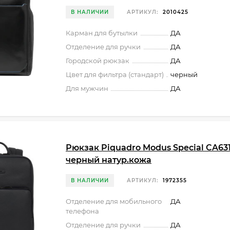
В НАЛИЧИИ
АРТИКУЛ:
2010425
Карман для бутылки
ДА
Отделение для ручки
ДА
Городской рюкзак
ДА
Цвет для фильтра (стандарт)
черный
Для мужчин
ДА
Рюкзак Piquadro Modus Special CA63
черный натур.кожа
В НАЛИЧИИ
АРТИКУЛ:
1972355
Отделение для мобильного
ДА
телефона
Отделение для ручки
ДА