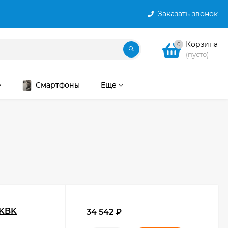
Заказать звонок
Корзина
0
(пусто)
Смартфоны
Еще
BKBK
34 542
₽