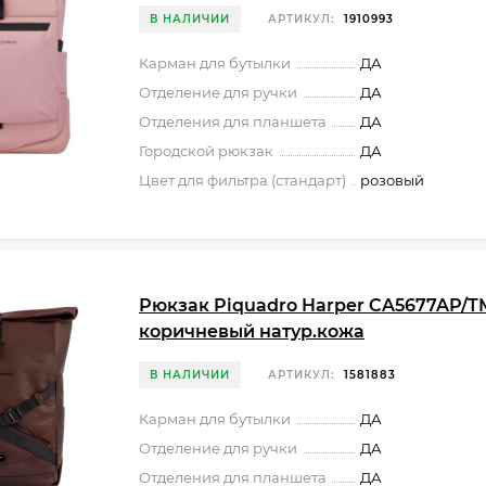
В НАЛИЧИИ
АРТИКУЛ:
1910993
Карман для бутылки
ДА
Отделение для ручки
ДА
Отделения для планшета
ДА
Городской рюкзак
ДА
Цвет для фильтра (стандарт)
розовый
Рюкзак Piquadro Harper CA5677AP/T
коричневый натур.кожа
В НАЛИЧИИ
АРТИКУЛ:
1581883
Карман для бутылки
ДА
Отделение для ручки
ДА
Отделения для планшета
ДА