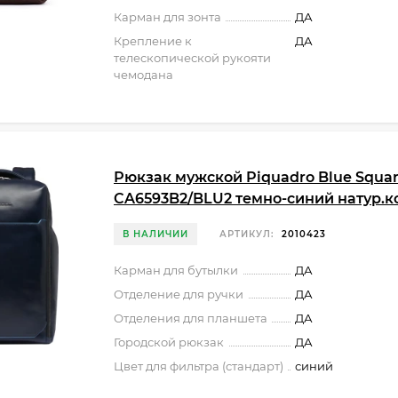
Карман для зонта
ДА
Крепление к
ДА
телескопической рукояти
чемодана
Рюкзак мужской Piquadro Blue Squa
CA6593B2/BLU2 темно-синий натур.к
В НАЛИЧИИ
АРТИКУЛ:
2010423
Карман для бутылки
ДА
Отделение для ручки
ДА
Отделения для планшета
ДА
Городской рюкзак
ДА
Цвет для фильтра (стандарт)
синий