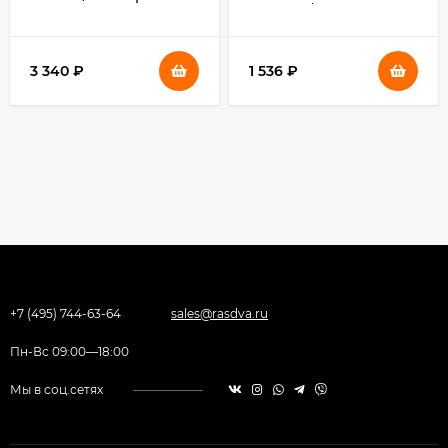
насад.:2 от электр.сети
черный/серебристый
фиолетовый
3 340
₽
1 536
₽
+7 (495) 744-63-64
sales@rasdva.ru
Пн-Вс 09:00—18:00
Мы в соц.сетях