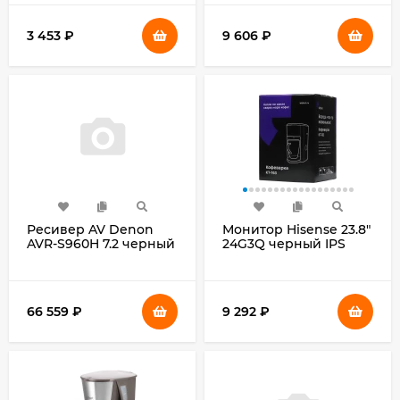
3 453
₽
9 606
₽
Ресивер AV Denon
Монитор Hisense 23.8"
AVR-S960H 7.2 черный
24G3Q черный IPS
LED 1ms 16:9 HDMI
матовая 1000:1 320cd
178гр/178гр 1920x1080
240Hz FreeSync DP
66 559
₽
9 292
₽
FHD 3.2кг