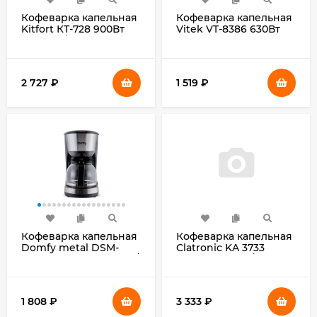
Кофеварка капельная
Кофеварка капельная
Kitfort КТ-728 900Вт
Vitek VT-8386 630Вт
черный/серебристый
черный
2 727
₽
1 519
₽
Кофеварка капельная
Кофеварка капельная
Domfy metal DSM-
Clatronic KA 3733
CM301 1000Вт черный/
750Вт черный/
серебристый
нержавеющая сталь
1 808
₽
3 333
₽