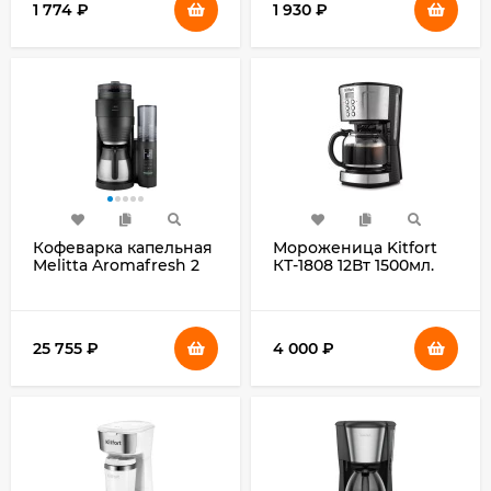
1 774
₽
1 930
₽
Кофеварка капельная
Мороженица Kitfort
Melitta Aromafresh 2
КТ-1808 12Вт 1500мл.
Grind & Brew черный
белый
25 755
₽
4 000
₽