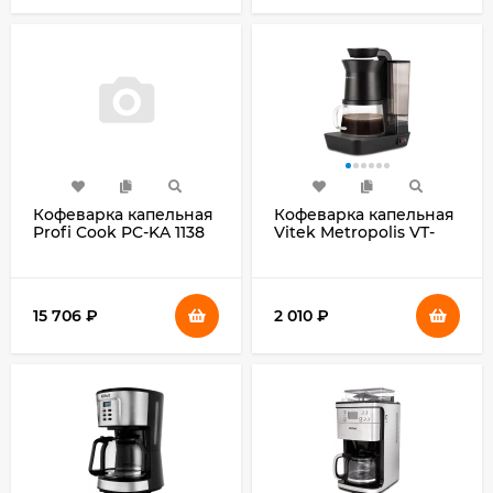
Кофеварка капельная
Кофеварка капельная
Profi Cook PC-KA 1138
Vitek Metropolis VT-
900Вт нержавеющая
8381 680Вт черный
сталь/черный
15 706
₽
2 010
₽