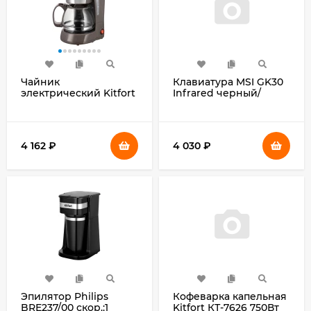
Чайник
Клавиатура MSI GK30
электрический Kitfort
Infrared черный/
КТ-6764 2.2л. 1800Вт
красный USB
черный/серебристый
Multimedia for gamer
корпус: стекло/
LED (подставка для
металл/пластик (KT-
запястий) (S11-
4 162
₽
4 030
₽
6764)
04RUF01-CLA) кабель
1.8м
Эпилятор Philips
Кофеварка капельная
BRE237/00 скор.:1
Kitfort КТ-7626 750Вт