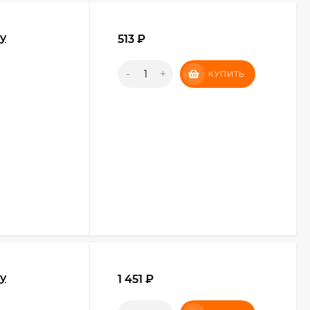
y
513
₽
-
+
КУПИТЬ
y
1 451
₽