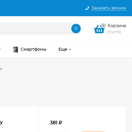
Заказать звонок
Корзина
0
(пусто)
Смартфоны
Еще
е
y
381
₽