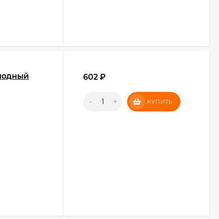
иодный
602
₽
-
+
КУПИТЬ