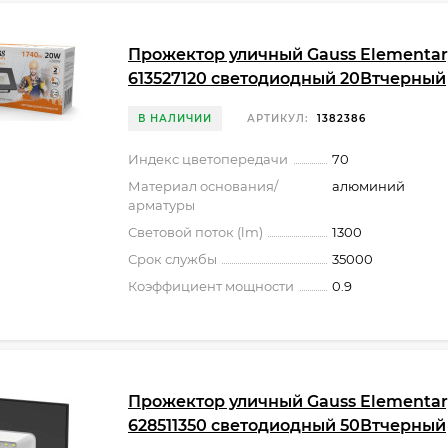
Прожектор уличный Gauss Elementar
613527120 светодиодный 20Втчерный
В НАЛИЧИИ
АРТИКУЛ:
1382386
Индекс цветопередачи
70
Материал основания/
алюминий
арматуры
Световой поток (lm)
1300
Срок службы
35000
Коэффициент мощности
0.9
Прожектор уличный Gauss Elementar
628511350 светодиодный 50Втчерный