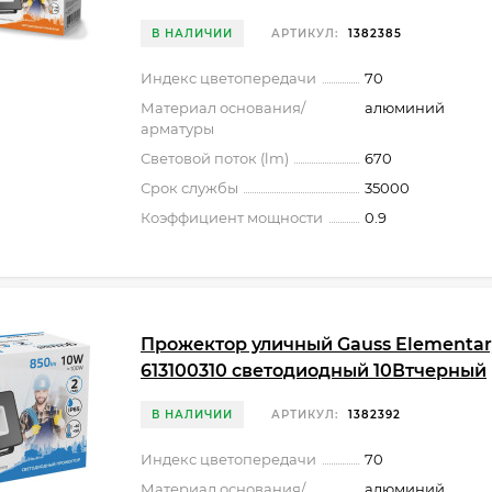
В НАЛИЧИИ
АРТИКУЛ:
1382385
Индекс цветопередачи
70
Материал основания/
алюминий
арматуры
Световой поток (lm)
670
Срок службы
35000
Коэффициент мощности
0.9
Прожектор уличный Gauss Elementar
613100310 светодиодный 10Втчерный
В НАЛИЧИИ
АРТИКУЛ:
1382392
Индекс цветопередачи
70
Материал основания/
алюминий