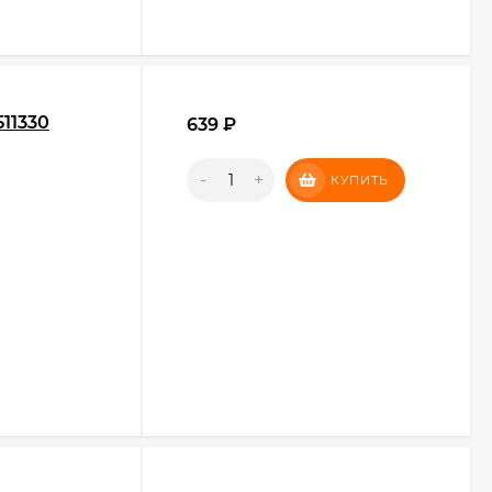
11330
639
₽
-
+
КУПИТЬ