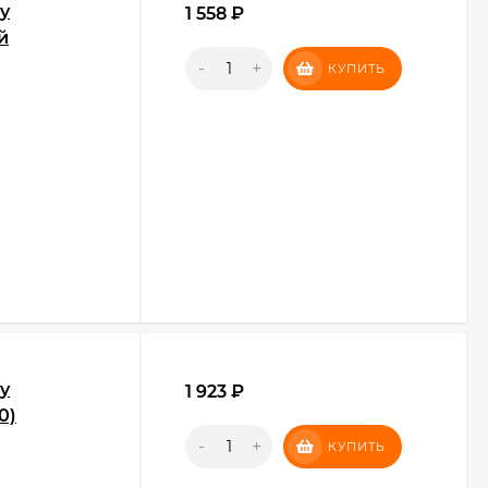
y
1 558
₽
й
-
+
КУПИТЬ
y
1 923
₽
0)
-
+
КУПИТЬ