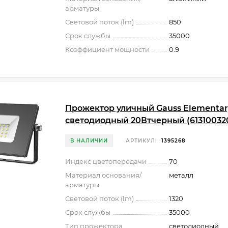
арматуры
Световой поток (lm)
850
Срок службы
35000
Коэффициент мощности
0.9
Прожектор уличный Gauss Elementar
светодиодный 20Втчерный (61310032
В НАЛИЧИИ
АРТИКУЛ:
1395268
Индекс цветопередачи
70
Материал основания/
металл
арматуры
Световой поток (lm)
1320
Срок службы
35000
Тип прожектора
светодиодный