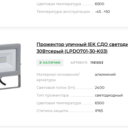
Цветовая температура
6500
Температура эксплуатации
-45...+50
Прожектор уличный IEK СДО светод
30Втсерый (LPDO701-30-K03)
В НАЛИЧИИ
АРТИКУЛ:
1161003
Материал основания/
алюминий
арматуры
Световой поток (lm)
2400
Тип прожектора
светодиодный
Цветовая температура
6500
Степень защиты
IP65