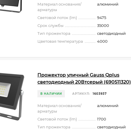
Материал основания/
алюминий
арматуры
Световой поток (lm)
9475
Срок службы
35000
Тип прожектора
светодиодный
Цветовая температура
4000
Прожектор уличный Gauss Qplus
светодиодный 20Втсерый (690511320)
В НАЛИЧИИ
АРТИКУЛ:
1603937
Материал основания/
алюминий
арматуры
Световой поток (lm)
1700
Тип прожектора
светодиодный