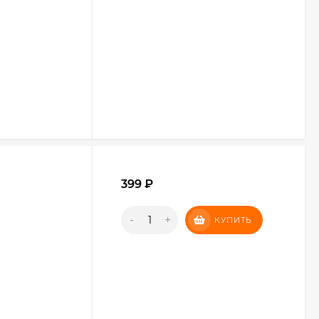
399
₽
-
+
КУПИТЬ