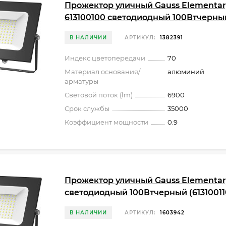
Прожектор уличный Gauss Elementar
613100100 светодиодный 100Втчерны
В НАЛИЧИИ
АРТИКУЛ:
1382391
Индекс цветопередачи
70
Материал основания/
алюминий
арматуры
Световой поток (lm)
6900
Срок службы
35000
Коэффициент мощности
0.9
Прожектор уличный Gauss Elementar
светодиодный 100Втчерный (61310011
В НАЛИЧИИ
АРТИКУЛ:
1603942