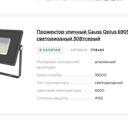
Прожектор уличный Gauss Qplus 6905
светодиодный 30Втсерый
В НАЛИЧИИ
АРТИКУЛ:
1718485
Материал основания/
алюминий
арматуры
Срок службы
35000
Тип прожектора
светодиодный
Цветовая температура
6500
Степень защиты
IP65