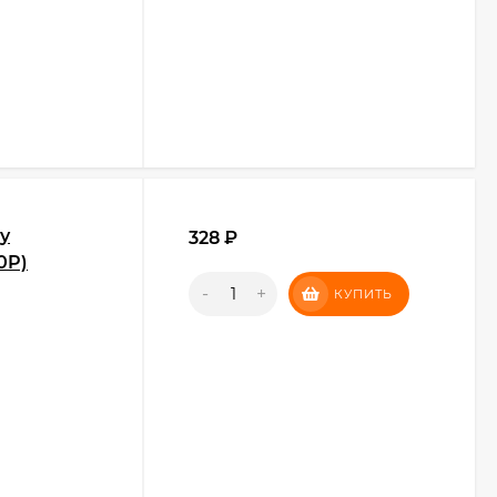
y
328
₽
0P)
-
+
КУПИТЬ