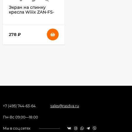
Экран на спинку
кресла Wiiix ZAN-FS-
RU черный
278
₽
+7 (495) 744-63-64
sales@rasdva.ru
Пн-Вс 09:00—18:00
Мы в соц.сетях