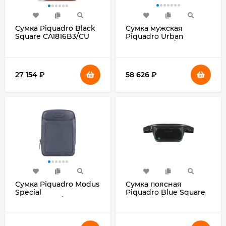
Сумка Piquadro Black
Сумка мужская
Square CA1816B3/CU
Piquadro Urban
светло-коричневая
CA3339UB00/GRN с
натур.кожа
отделением для
ноутбука 15.6" серая/
черная натур.кожа
27 154
₽
58 626
₽
Сумка Piquadro Modus
Сумка поясная
Special
Piquadro Blue Square
CA3084MOS/BLU
CA2174B2/N черная
синяя натур.кожа
натур.кожа