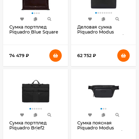
Сумка портплед
Деловая сумка
Piquadro Blue Square
Piquadro Modus
PA1617B2/MO красное
Special CA3339MOS/N
дерево натур.кожа
с отделением для
ноутбука 15.6" черная
натур.кожа
74 479
₽
62 752
₽
Сумка портплед
Сумка поясная
Piquadro Brief2
Piquadro Modus
PA4344BR2/N черная
Special CA2174MOS/N
нейлон/натур.кожа
черная натур.кожа