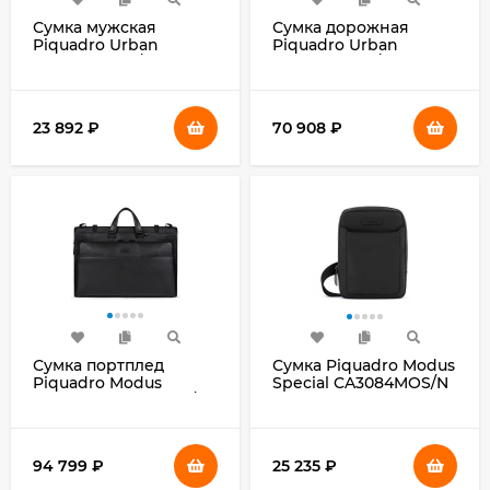
Сумка мужская
Сумка дорожная
Piquadro Urban
Piquadro Urban
CA3084UB00/NGR
BV4447UB00/GRN
черная/серая
серая/черная
натур.кожа
натур.кожа
23 892
₽
70 908
₽
Сумка портплед
Сумка Piquadro Modus
Piquadro Modus
Special CA3084MOS/N
Special PA4344MOS/N
черная натур.кожа
черная натур.кожа
94 799
₽
25 235
₽