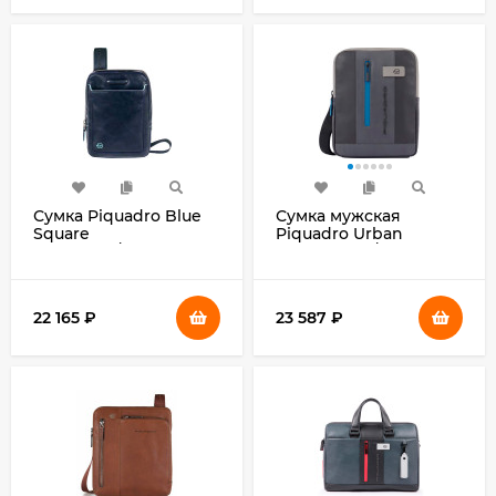
Сумка Piquadro Blue
Сумка мужская
Square
Piquadro Urban
CA3084B2/BLU2 синяя
CA1816UB00/NGR
натур.кожа
черная/серая
натур.кожа
22 165
₽
23 587
₽