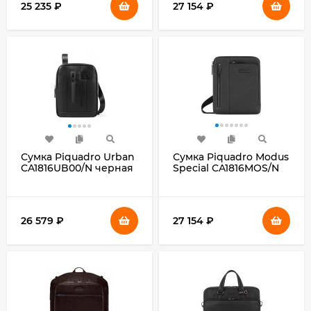
25 235
₽
27 154
₽
Сумка Piquadro Urban
Сумка Piquadro Modus
CA1816UB00/N черная
Special CA1816MOS/N
натур.кожа
черная натур.кожа
26 579
₽
27 154
₽