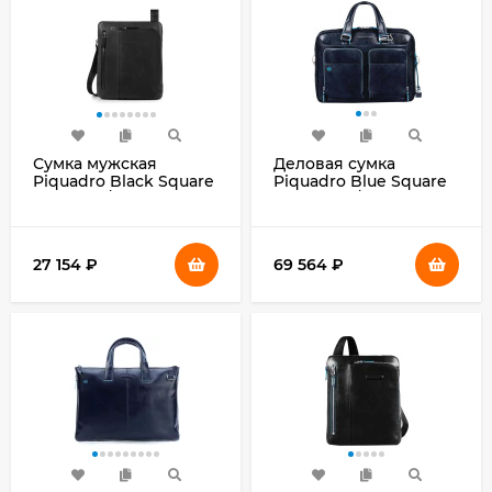
Сумка мужская
Деловая сумка
Piquadro Black Square
Piquadro Blue Square
CA1816B3/N черная
CA2849B2/BLU2 с
натур.кожа
отделением для
ноутбука 15" синяя
натур.кожа
27 154
₽
69 564
₽