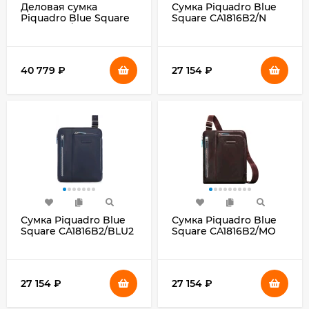
Деловая сумка
Сумка Piquadro Blue
Piquadro Blue Square
Square CA1816B2/N
CA4021B2/BLU2 с
черная натур.кожа
отделением для
ноутбука 15.6" синяя
натур.кожа
40 779
₽
27 154
₽
Сумка Piquadro Blue
Сумка Piquadro Blue
Square CA1816B2/BLU2
Square CA1816B2/MO
синяя натур.кожа
коричневая
натур.кожа
27 154
₽
27 154
₽