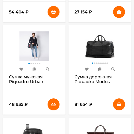
54 404
₽
27 154
₽
Сумка мужская
Сумка дорожная
Piquadro Urban
Piquadro Modus
CA1592UB00/GRN с
Special BV5407MOS/N
отделением для
черная натур.кожа
ноутбука 14" серая/
черная натур.кожа
48 935
₽
81 654
₽