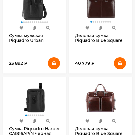
Сумка мужская
Деловая сумка
Piquadro Urban
Piquadro Blue Square
CA3084UB00/N
CA4021B2/MO с
черная натур.кожа
отделением для
ноутбука 15.6"
коричневая
23 892
₽
40 779
₽
натур.кожа
Сумка Piquadro Harper
Деловая сумка
CA1816AP/N черная
Piquadro Blue Square