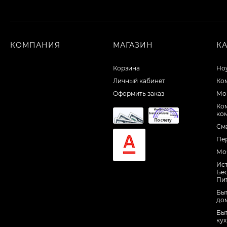
КОМПАНИЯ
МАГАЗИН
К
Корзина
Но
Личный кабинет
Ко
Оформить заказ
Мо
Ко
ко
См
Пе
Мо
Ис
Бе
Пи
Быт
до
Быт
ку