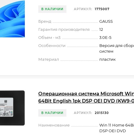
В НАЛИЧИИ
АРТИКУЛ:
1775007
Бренд
GAUSS
Гарантия производителя
12
Объем - м3
3.0E-5
Особенности
Версия для сбо
систем
Материал
пластик
Операционная система Microsoft Win
64Bit English 1pk DSP OEI DVD (KW9-
В НАЛИЧИИ
АРТИКУЛ:
2015130
Наименование
Win 11 Home 64Bi
DSP OEI DVD