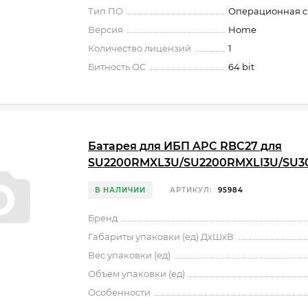
Тип ПО
Операционная с
Версия
Home
Количество лицензий
1
Битность ОС
64 bit
Батарея для ИБП APC RBC27 для
SU2200RMXL3U/SU2200RMXLI3U/SU
В НАЛИЧИИ
АРТИКУЛ:
95984
Бренд
Габариты упаковки (ед) ДхШхВ
Вес упаковки (ед)
Объем упаковки (ед)
Особенности