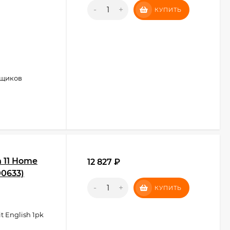
-
+
КУПИТЬ
рщиков
 11 Home
12 827
₽
00633)
-
+
КУПИТЬ
t English 1pk