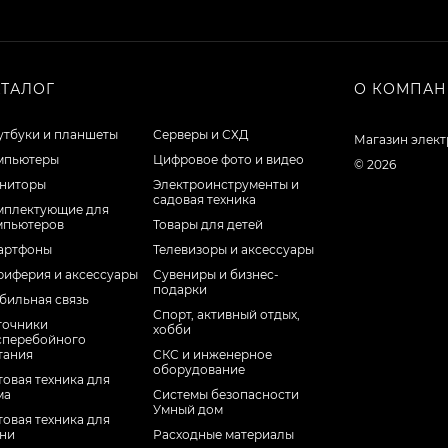
АТАЛОГ
О КОМПА
утбуки и планшеты
Серверы и СХД
Магазин элек
мпьютеры
Цифровое фото и видео
© 2026
ниторы
Электроинструменты и
садовая техника
мплектующие для
мпьютеров
Товары для детей
артфоны
Телевизоры и аксессуары
риферия и аксессуары
Сувениры и бизнес-
подарки
бильная связь
Спорт, активный отдых,
точники
хобби
сперебойного
тания
СКС и инженерное
оборудование
овая техника для
ма
Системы безопасности
Умный дом
овая техника для
хни
Расходные материалы