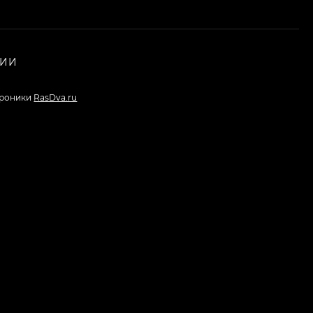
НИИ
троники
RasDva.ru