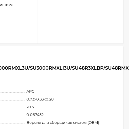
истема
3000RMXL3U/SU3000RMXLI3U/SU48R3XLBP/SU48RM
APC
0.73x0.33x0.28
28.5
0.067452
Версия для сборщиков систем (OEM)