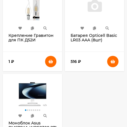
Крепление Гравитон
Батарея Opticell Basic
для ПК Д52И
LR03 AAA (8шт)
блистер
1
₽
516
₽
Моноблок Asus