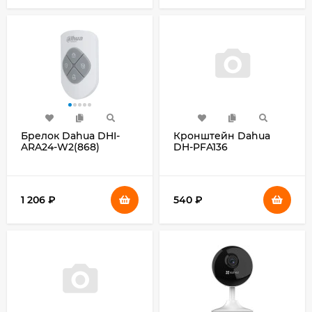
Брелок Dahua DHI-
Кронштейн Dahua
ARA24-W2(868)
DH-PFA136
1 206
₽
540
₽