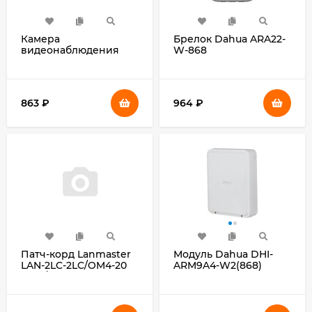
Камера
Брелок Dahua ARA22-
видеонаблюдения
W-868
аналоговая HiWatch
Ecoline HDC-T020-P(B)
(2.8MM) 2.8-2.8мм HD-
CVI HD-TVI цв.
863
₽
964
₽
корп.:белый
Патч-корд Lanmaster
Модуль Dahua DHI-
LAN-2LC-2LC/OM4-20
ARM9A4-W2(868)
2x50/125 OM4 LC
дуплекс-LC дуплекс
20м LSZH