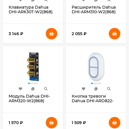
Клавиатура Dahua
Расширитель Dahua
DHI-ARK30T-W2(868)
DHI-ARM310-W2(868)
3 146
₽
2 055
₽
Модуль Dahua DHI-
Кнопка тревоги
ARM320-W2(868)
Dahua DHI-ARD822-
W2(868)
1 570
₽
1 509
₽