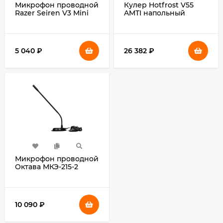
Микрофон проводной
Кулер Hotfrost V55
Razer Seiren V3 Mini
AMTI напольный
черный
компрессорный
белый
5 040
₽
26 382
₽
Микрофон проводной
Октава МКЭ-215-2
черный
10 090
₽