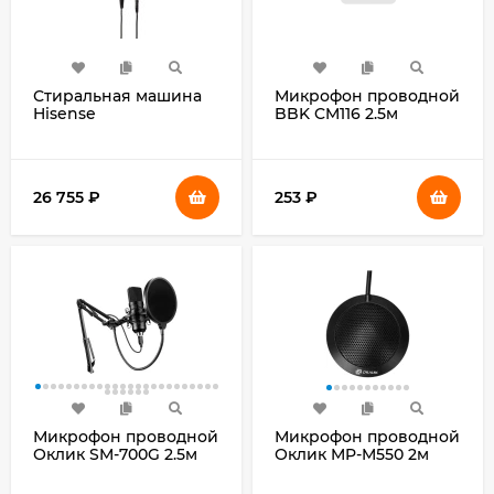
Стиральная машина
Микрофон проводной
Hisense
BBK CM116 2.5м
WF3S6021BWU класс:
черный
A+++
загр.фронтальная
макс.:6кг белый
26 755
₽
253
₽
инвертор
Микрофон проводной
Микрофон проводной
Оклик SM-700G 2.5м
Оклик MP-M550 2м
черный
черный