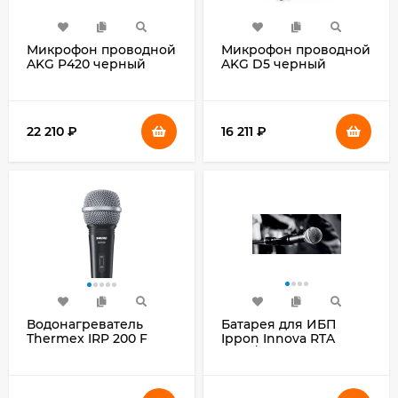
Микрофон проводной
Микрофон проводной
AKG P420 черный
AKG D5 черный
22 210
₽
16 211
₽
Водонагреватель
Батарея для ИБП
Thermex IRP 200 F
Ippon Innova RTA
6кВт 200л
2000/3000 72В 7Ач для
электрический
Innova RTA 2000 /
напольный/белый
Innova RTA 3000