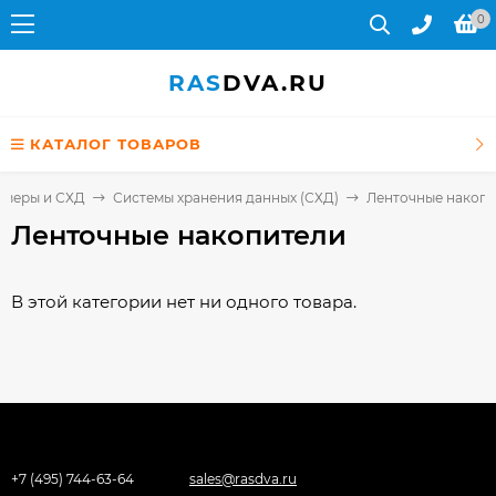
0
RAS
DVA.RU
КАТАЛОГ ТОВАРОВ
рверы и СХД
Системы хранения данных (СХД)
Ленточные накоп
Ленточные накопители
В этой категории нет ни одного товара.
+7 (495) 744-63-64
sales@rasdva.ru